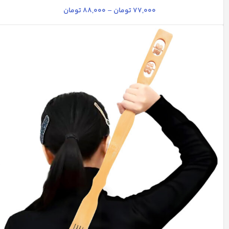
77,000
تومان
–
88,000
تومان