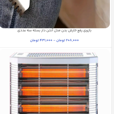
بازوی رفع خارش بدن مدل آنتن دار بسته سه عددی
آلومینیومی
استیل براق
استیل
استیل مات
پلاتینیوم
+7
208,000
تومان
–
431,000
تومان