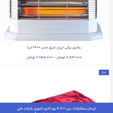
بخاری برقی ایران شرق مدل 2600 لنیا
سفید
عنابی
کرم
مشکی
8,514,000
تومان
–
8,655,000
تومان
حراج
ارسال سفارشات بین 2 تا 3 روز کاری تحویل شرکت ملی