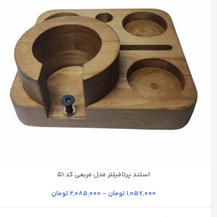
استند پرتافیلتر مدل مربعی کد 51
قهوه ای
قهوه ای تیره
کرم
کرم روشن
1,057,000
تومان
–
2,085,000
تومان