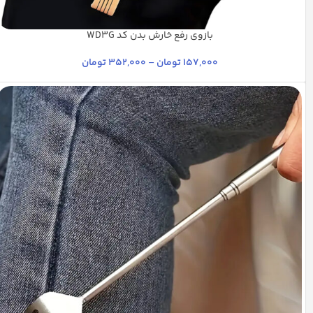
بازوی رفع خارش بدن کد WD3G
آفتابی
بیاض مش
راش روشن
شیری
فندقی
+9
157,000
تومان
–
352,000
تومان