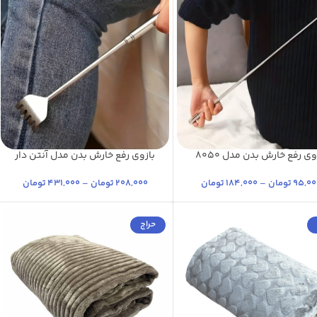
وی رفع خارش بدن مدل 8050
بازوی رفع خارش بدن مدل آنتن دار
آلومینیومی
آلومینیومی
استیل براق
بسته سه عددی
طوسی مشکی
استیل
استیل مات
95,00
تومان
–
184,000
تومان
208,000
تومان
–
431,000
تومان
نقره ای کروم
پلاتینیوم
+7
ای پلاتینیوم
استیل
+9
حراج