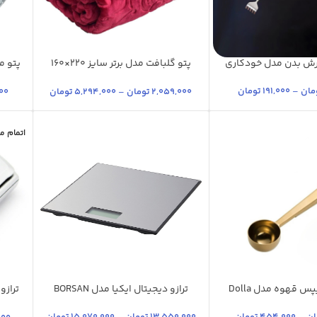
ارش بدن مدل خودکاری
پتو گلبافت مدل برتر سایز 220×160
پتو م
استیل براق
آبی کاربنی
شیری
سد
سانتی متر
وشن
استیل
آبی تیره
بادمجانی
آبی
+31
مان
–
191,000
تومان
2,059,000
تومان
–
5,294,000
تومان
00
یوم
+5
اتمام 
س قهوه مدل Dolla
ترازو دیجیتال ایکیا مدل BORSAN
ستیل
طلایی
استیل
استیل مات
طوسی
طوسی
روم
نقره ای
کروم
نقره ای