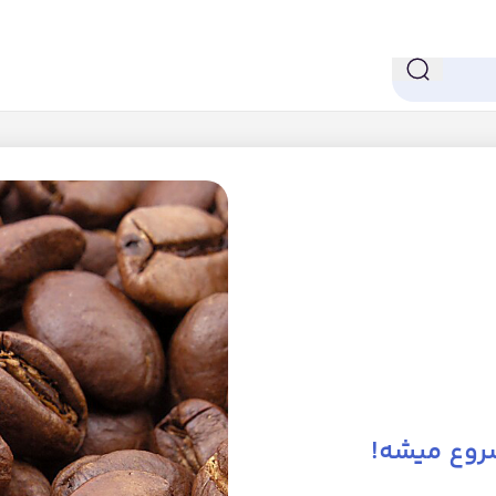
روع میشه!