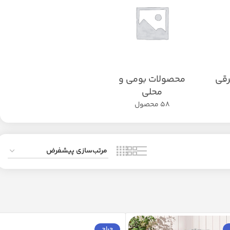
رقی
محصولات بومی و
محلی
58 محصول
حراج