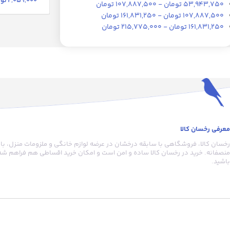
2,059,000
توم
قرمز روشن
3
53,943,750
تومان
-
107,887,500
تومان
107,887,500
تومان
-
161,831,250
تومان
قرمز کروم
1
161,831,250
تومان
-
215,775,000
تومان
قهوه‌ای خاکی
1
قهوه‌ای روشن براق
5
قهوه‌ای شتری
5
قهوه‌ای عسلی
1
کرم استخوانی
1
گندمی
3
نارنجی
8
نارنجی فلورسنت
3
معرفی رخسان کالا
وانیلی
4
رخسان کالا، فروشگاهی با سابقه درخشان در عرضه لوازم خانگی و ملزومات منزل، با
منصفانه. خرید در رخسان کالا ساده و امن است و امکان خرید اقساطی هم فراهم شده
آبی آسمانی
13
باشید.
آبی تیره
25
آبی دودی
6
آبی کدر
6
آبی کم‌رنگ
9
آبی متالیک
8