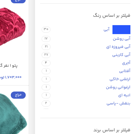
فیلتر بر اساس رنگ
آبی
30
آبی روشن
17
آبی فیروزه ای
21
آبی کاربنی
27
آجری
4
آبی کاربنی
ار
آفتابی
220x160x2 س
1
سدری
شکلا
1,703,000
توم
ارتشی خاکی
1
ارغوانی روشن
1
حراج
انبه ای
1
بنفش -یاسی
2
بنفش متالیک
2
تیتانیوم صحرایی
1
خردلی
7
فیلتر بر اساس برند