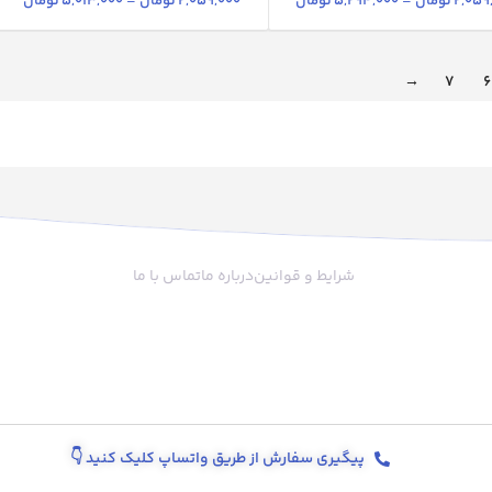
2,059
تومان
–
5,294,000
تومان
2,059,000
تومان
–
5,013,000
تومان
→
7
6
شرایط و قوانین
درباره ما
تماس با ما
پیگیری سفارش از طریق واتساپ کلیک کنید
👇