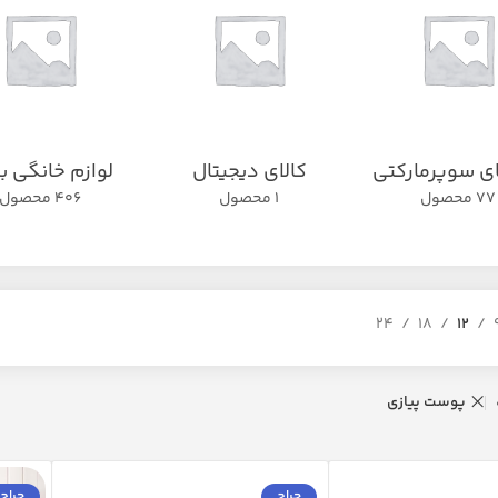
ای سوپرمارکتی
کالای دیجیتال
لوازم خانگی ب
77 محصول
1 محصول
406 محصول
24
18
12
پوست پیازی
حراج
حراج