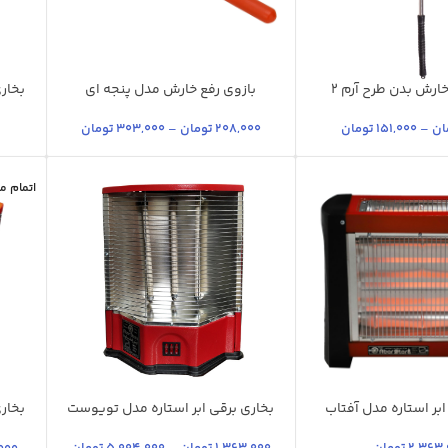
خارش بدن طرح آرم 2
بازوی رفع خارش مدل پنجه ای
بخار
آبی کاربنی
نارنجی
خی
بنفش متالیک
+10
ان
–
151,000
تومان
208,000
تومان
–
303,000
تومان
زرد فلورسنت
+12
اتمام 
ابر استاره مدل آفتاب
بخاری برقی ابر استاره مدل تویوست
بخار
شن
قرمز آجری
قرمز روشن
جگری
ق
کی مات
قرمز آجری
قرمز تیره
+2