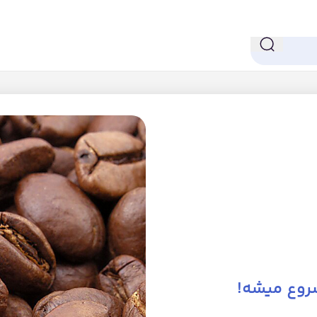
روع میشه!