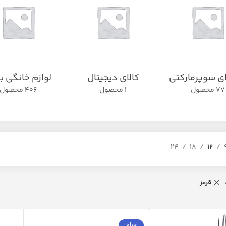
ای سوپرمارکتی
کالای دیجیتال
لوازم خانگی ب
77 محصول
1 محصول
406 محصول
24
18
12
قرمز
حراج