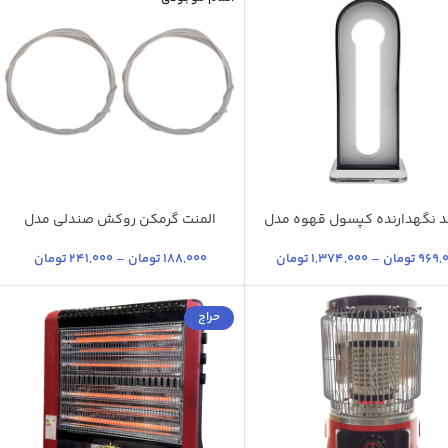
د نگهدارنده کپسول قهوه مدل
المنت گرمکن روکش صندلی مدل
موژان
F.L-12V3M بسته دو عددی
فید
مشکی
969,
تومان
–
1,374,000
تومان
188,000
تومان
–
241,000
تومان
حراج