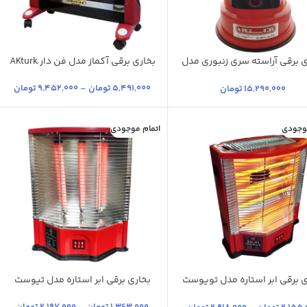
ی برقی آراسته سری زنبوری مدل
بخاری برقی آکماز مدل فن دار َAKturk
REHA2000
سبز
5,491,000
تومان
–
9,452,000
تومان
15,290,000
تومان
موجودی
اتمام موجودی
ی برقی ابر استاره مدل تویوست
بخاری برقی ابر استاره مدل تیوست
آجری
قرمز روشن
پلاس
رمز روشن
قرمز آجری
جگری
قرمز آجری
قرمز مات