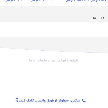
1,363,000
تومان
–
2,197,000
تومان
2,155,
تومان
–
2,918,000
تومان
→
18
17
شرایط و قوانین
درباره ما
تماس با ما
پیگیری سفارش از طریق واتساپ کلیک کنید
👇