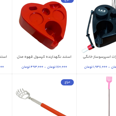
ات اسپرسوساز خانگی
استند نگهدارنده کپسول قهوه مدل
استن
قلب
طوسی
مشکی
س
ان
–
1,946,000
تومان
160,000
تومان
–
493,000
تومان
000
حراج