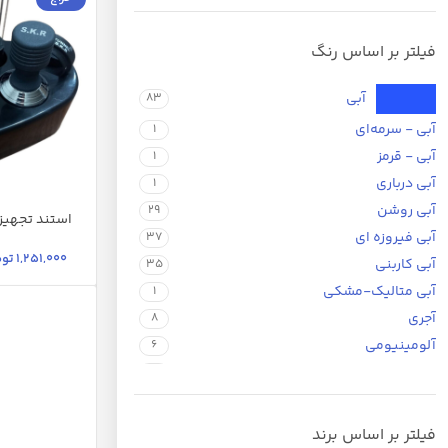
فیلتر بر اساس رنگ
آبی
83
آبی - سرمه‌ای
1
آبی - قرمز
1
آبی درباری
1
آبی روشن
29
استند تجهیز
آبی فیروزه ای
کد 15 مجموعه 6 عددی
37
مشکی
1,251,000
توم
آبی کاربنی
35
آبی متالیک-مشکی
1
آجری
8
آلومینیومی
6
ارتشی خاکی
1
ارغوانی روشن
1
استیل براق
1
فیلتر بر اساس برند