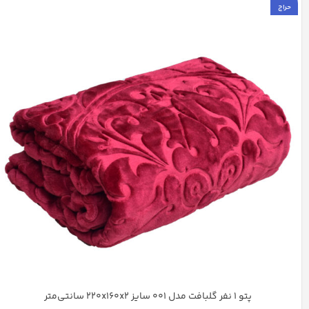
حراج
پتو 1 نفر گلبافت مدل 001 سایز 220x160x2 سانتی‌متر
آبی کاربنی
ارغوانی روشن
سدری
شکلاتی
شیری
+49