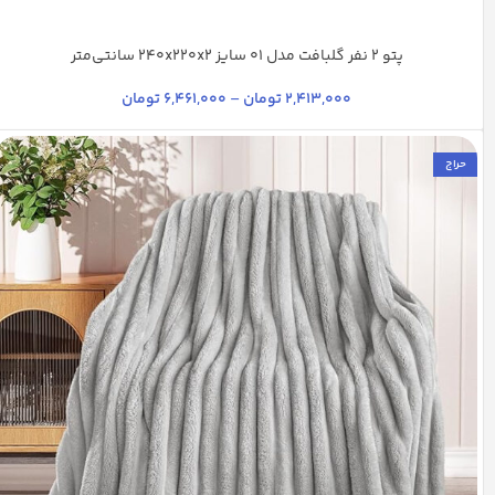
پتو 2 نفر گلبافت مدل 01 سایز 240x220x2 سانتی‌متر
آبی کاربنی
سدری
شیری
آبی تیره
+35
2,413,000
تومان
–
6,461,000
تومان
حراج