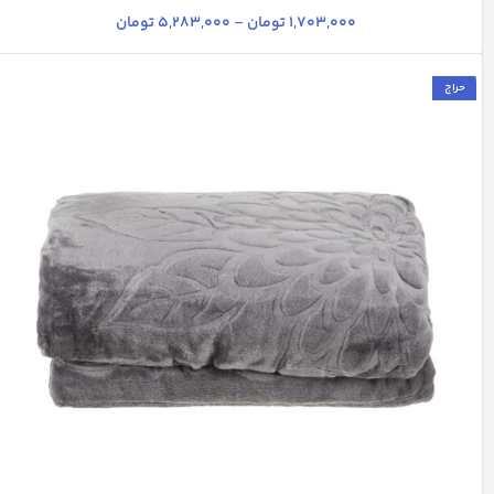
1,703,000
تومان
–
5,283,000
تومان
حراج