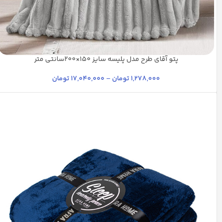
پتو آقای طرح مدل پلیسه سایز 150×200سانتی متر
شیری
آبی تیره
استخوانی
بنفش
+16
1,278,000
تومان
–
17,040,000
تومان