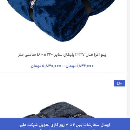
پتو افرا مدل 1337 پلیکان سایز 220 × 180 سانتی متر
آبی تیره
آبی نفتی
ارغوانی
بنفش روشن
+12
1,846,000
تومان
–
5,830,000
تومان
حراج
ارسال سفارشات بین 2 تا 3 روز کاری تحویل شرکت ملی