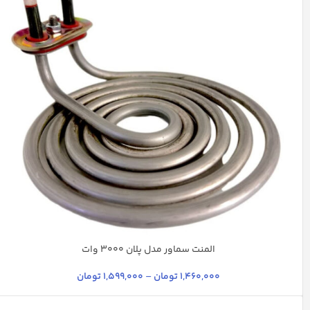
المنت سماور مدل پلان 3000 وات
استیل
طوسی روشن
1,460,000
تومان
–
1,599,000
تومان