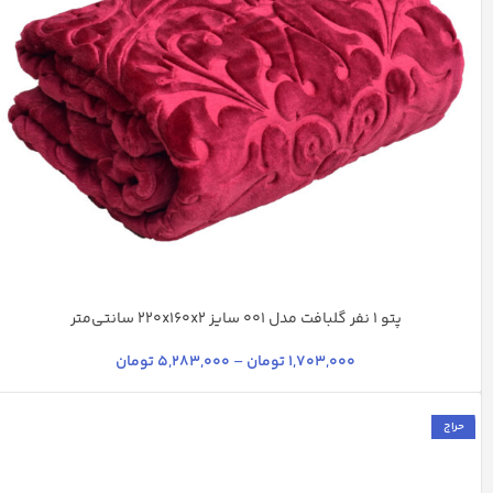
پتو 1 نفر گلبافت مدل 001 سایز 220x160x2 سانتی‌متر
آبی کاربنی
ارغوانی روشن
سدری
شکلاتی
شیری
+49
1,703,000
تومان
–
5,283,000
تومان
حراج