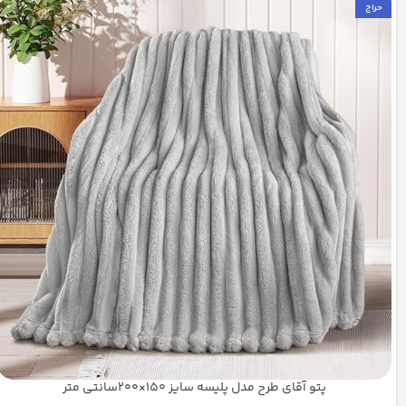
حراج
پتو آقای طرح مدل پلیسه سایز 150×200سانتی متر
شیری
آبی تیره
استخوانی
بنفش
+16