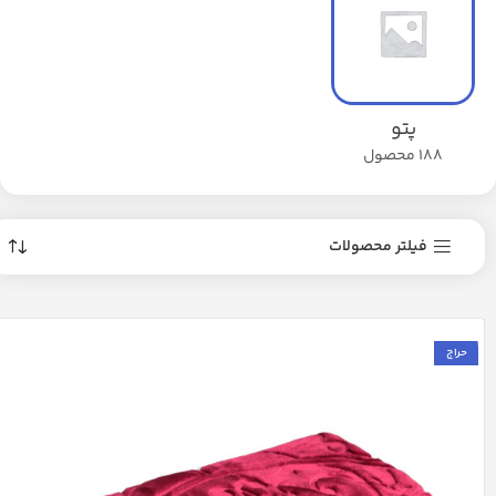
پتو
188 محصول
فیلتر محصولات
حراج