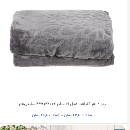
پتو 2 نفر گلبافت مدل 01 سایز 240x220x2 سانتی‌متر
آبی کاربنی
سدری
شیری
آبی تیره
+35
2,413,000
تومان
–
6,461,000
تومان