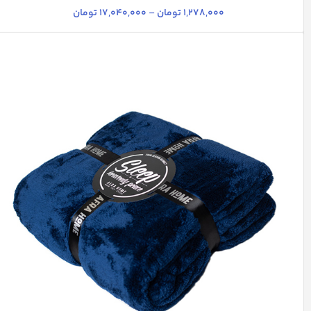
1,278,000
تومان
–
17,040,000
تومان