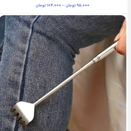
+9
95,000
تومان
–
184,000
تومان