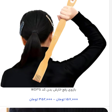
بازوی رفع خارش بدن کد WD3G
آفتابی
بیاض مش
راش روشن
شیری
فندقی
+9
157,000
تومان
–
352,000
تومان