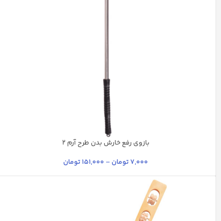
بازوی رفع خارش بدن طرح آرم 2
نارنجی
آبی یخی
+10
7,000
تومان
–
151,000
تومان