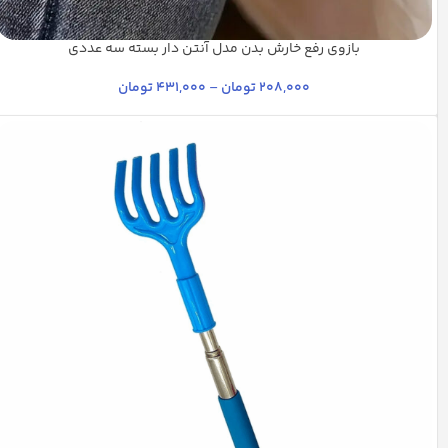
بازوی رفع خارش بدن مدل آنتن دار بسته سه عددی
آلومینیومی
استیل براق
استیل
استیل مات
پلاتینیوم
+7
208,000
تومان
–
431,000
تومان