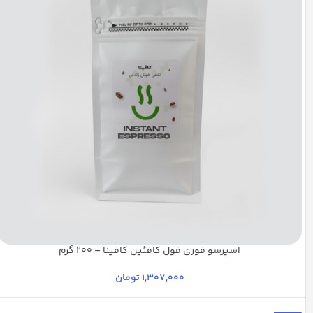
اسپرسو فوری فول کافئین کافینا – 200 گرم
1,307,000
تومان