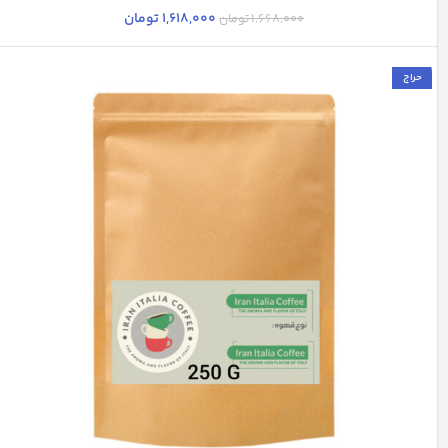
1,618,000
تومان
1,668,000
تومان
حراج