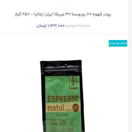
پودر قهوه 70 روبوستا 30 عربیکا ایران ایتالیا – 250 گرم
1,133,000
تومان
1,168,000
تومان
اتمام موجودی