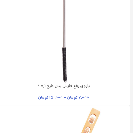
بازوی رفع خارش بدن طرح آرم 2
نارنجی
آبی یخی
+10
7,000
تومان
–
151,000
تومان