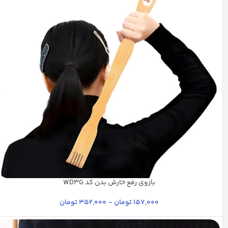
بازوی رفع خارش بدن کد WD3G
آفتابی
بیاض مش
راش روشن
شیری
فندقی
+9
157,000
تومان
–
352,000
تومان