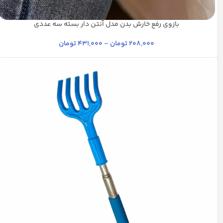
بازوی رفع خارش بدن مدل آنتن دار بسته سه عددی
آلومینیومی
استیل براق
استیل
استیل مات
پلاتینیوم
+7
208,000
تومان
–
431,000
تومان