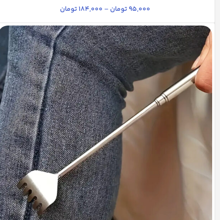
+9
95,000
تومان
–
184,000
تومان