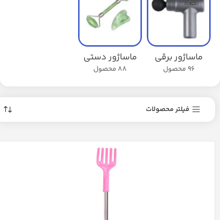
ماساژور برقی
ماساژور دستی
96 محصول
88 محصول
فیلتر محصولات