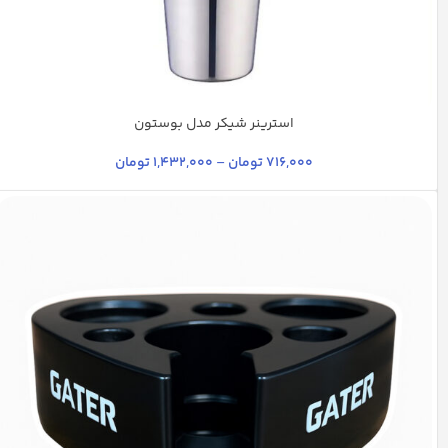
استرینر شیکر مدل بوستون
استیل
مسی
نقره ای
716,000
تومان
–
1,432,000
تومان