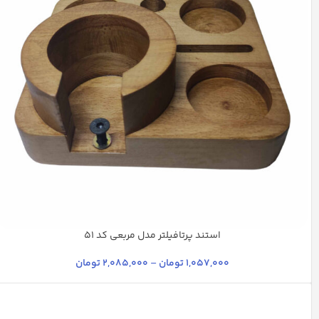
استند پرتافیلتر مدل مربعی کد 51
قهوه ای
قهوه ای تیره
کرم
کرم روشن
1,057,000
تومان
–
2,085,000
تومان