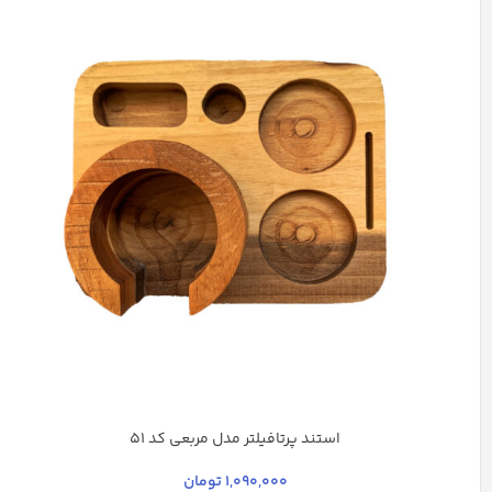
استند پرتافیلتر مدل مربعی کد 51
قهوه ای روشن
1,090,000
تومان