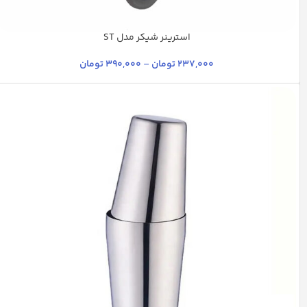
استرینر شیکر مدل ST
استیل
دودی
رز گلد
طلایی
مسی
+2
237,000
تومان
–
390,000
تومان