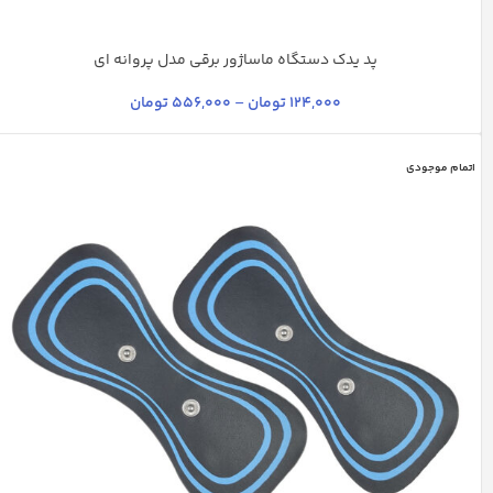
پد یدک دستگاه ماساژور برقی مدل پروانه ای
چند رنگ
سرمه ای
مشکی
مشکی - آبی
نوک مدادی
124,000
تومان
–
556,000
تومان
اتمام موجودی