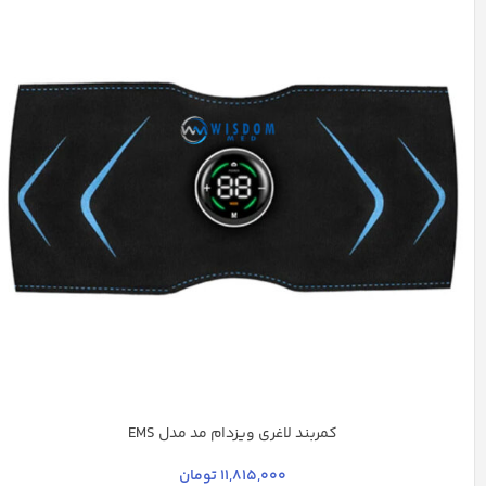
کمربند لاغری ویزدام مد مدل EMS
مشکی
11,815,000
تومان