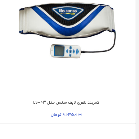
کمربند لاغری لایف سنس مدل LS-03
نارنجی فلورسنت
سرمه ای روشن
9,035,000
تومان