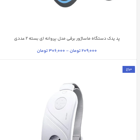
پد یدک دستگاه ماساژور برقی مدل پروانه ای بسته 2 عددی
آبی نفتی
مشکی
مشکی - آبی
مشکی - دوخت آبی
209,000
تومان
–
306,000
تومان
حراج