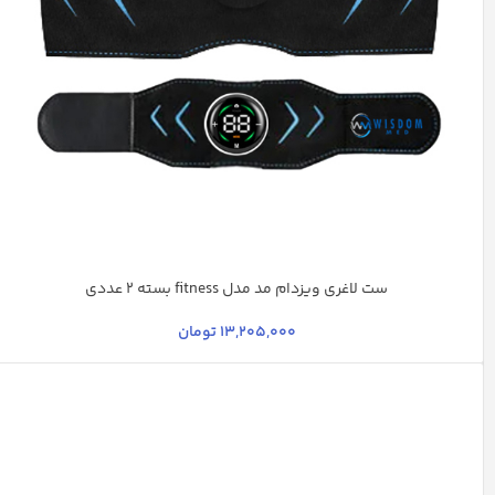
ست لاغری ویزدام مد مدل fitness بسته 2 عددی
مشکی
13,205,000
تومان