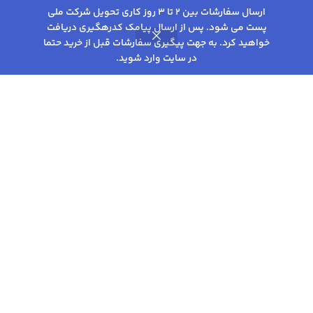
ارسال سفارشات بین 2 تا 3 روز کاری تحویل شرکت ملی
پست می شود. پس از ارسال پیامک کدرهگیری دریافت
خواهید کرد. به جهت پیگیری سفارشات قبل از خرید حتما
0
در سایت وارد شوید.
روشگاه
فیلترها
علاقه مندی
سبد خرید
حساب کاربری من
المنت آب جوش آور مدل EL-K
استیل
چند رنگ
سفید
نقره ای
417,000
تومان
–
515,000
تومان
اتمام موجودی