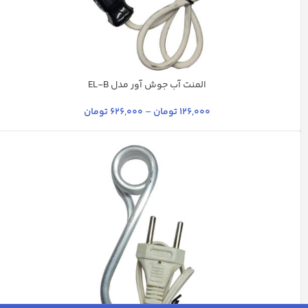
المنت آب جوش آور مدل EL-B
استیل
چند رنگ
سفید
نقره ای
126,000
تومان
–
626,000
تومان