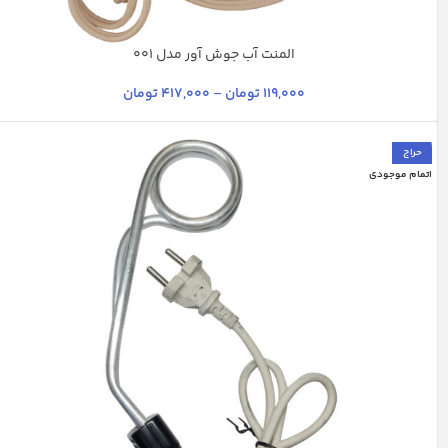
المنت آب جوش آور مدل 001
استیل
چند رنگ
سرخابی
سفید
نقره ای
119,000
تومان
–
417,000
تومان
حراج
اتمام موجودی