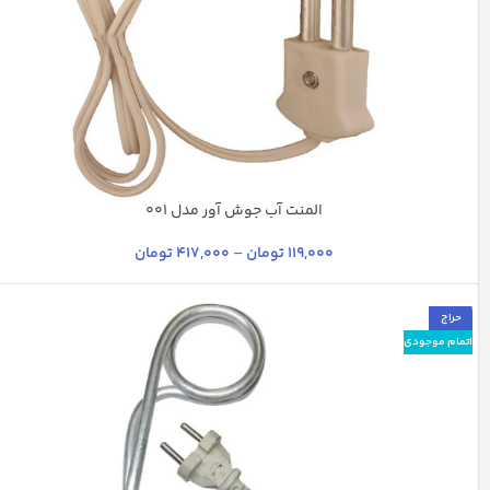
المنت آب جوش آور مدل 001
استیل
چند رنگ
سرخابی
سفید
نقره ای
119,000
تومان
–
417,000
تومان
حراج
اتمام موجودی