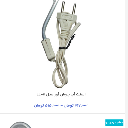
المنت آب جوش آور مدل EL-K
استیل
چند رنگ
سفید
نقره ای
417,000
تومان
–
515,000
تومان
اتمام موجودی