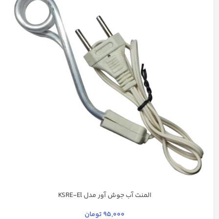
المنت آب جوش آور مدل KSRE-El
سفید
نقره ای
95,000
تومان