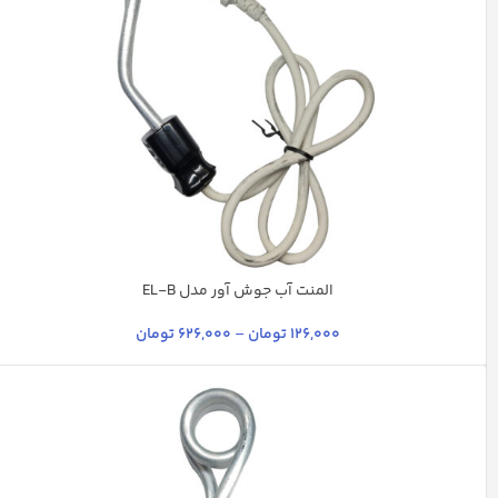
المنت آب جوش آور مدل EL-B
استیل
چند رنگ
سفید
نقره ای
126,000
تومان
–
626,000
تومان