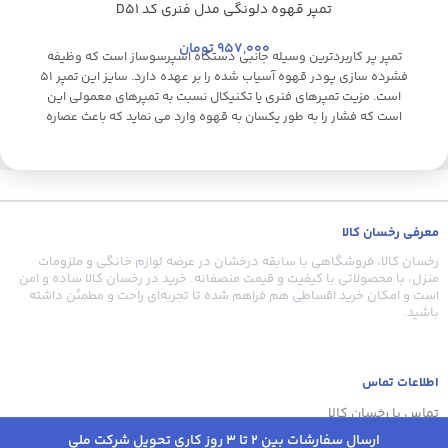
تمپر قهوه دلونگی مدل فنری کد D51
مشکی
ا
957,000
تومان
تمپر پر کاربردترین وسیله جانبی دستگاه اسپرسوساز است که وظیفه
فشرده سازی پودر قهوه آسیاب شده را بر عهده دارد. سایز این تمپر 51
و
است. مزیت تمپرهای فنری یا تکنیکال نسبت به تمپرهای معمولی این
است که فشار را به طور یکسان به قهوه وارد می نماید که باعث عصاره
گیری یکنواخت می شود. برند دلونگی یکی از با کیفیت ترین تمپر فنری
بازار میباشد.
معرفی رخسان کالا
م
رخسان کالا، فروشگاهی با سابقه درخشان در عرضه لوازم خانگی و ملزومات
منزل، با محصولاتی با کیفیت و قیمت منصفانه. خرید در رخسان کالا ساده و امن
است و امکان خرید اقساطی هم فراهم شده تا تجربه‌ای راحت و مطمئن داشته
باشید.
اطلاعات تماس
تماس با رخسان کالا
ارسال سفارشات بین 2 تا 3 روز کاری تحویل شرکت ملی
شرایط و قوانین خرید