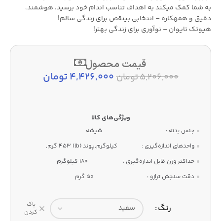
به شما کمک میکند به اهداف تناسب اندام خود برسید. هوشمند،
دقیق و همهکاره – انتخابی بینقص برای زندگی سالم!
هیوتک تایوان – نوآوری برای زندگی بهتر!
قیمت محصول
4,426,000
تومان
5,206,000
تومان
جنس بدنه :
شیشه
واحدهای اندازه‌گیری :
کیلوگرم,پوند (lb) 453 گرم,
حداکثر وزن قابل اندازه‌گیری :
180 کیلوگرم
دقت سنجش ترازو :
50 گرم
پاک
رنگ
کردن