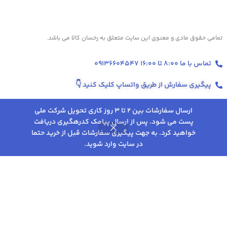
تمامی حقوق مادی و معنوی این سایت متعلق به رخسان کالا می باشد.
تماس با ما 8:00 تا 16:00 09136604547
پیگیری سفارش از طریق واتساپ کلیک کنید
👇
ارسال سفارشات بین 2 تا 3 روز کاری تحویل شرکت ملی
پست می شود. پس از ارسال پیامک کدرهگیری دریافت
انتخاب
ترازو هوشمند
5,206,000
تومان
خواهید کرد. به جهت پیگیری سفارشات قبل از خرید حتما
0
هیوتک مدل HUF-
گزینه
تخفیف‌ها و پروموشن‌های ویژه در اینستاگرام 👇
4,426,000
در سایت وارد شوید.
تومان
813
روشگاه
علاقه مندی
سبد خرید
حساب کاربری من
ها
شرایط و قوانین خرید از فروشگاه رخسان کالا
کلیک کنید
پذیرفتن