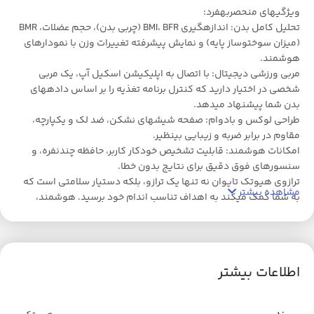
ویژگیهای منحصربهفرد:
تحلیل کامل بدن: اندازهگیری BMI، BFR (چربی بدن)، حجم عضلات، BMR
(میزان سوختوساز پایه) و نمایش پیشرفته تغییرات وزن با نمودارهای
هوشمند.
مربی ورزشی دیجیتال: با اتصال به اپلیکیشن اسکیل آپ، یک مربی
شخصی در اختیار دارید که کنترل برنامه تغذیه را بر اساس دادههای
بدن شما پیشنهاد میدهد.
طراحی لوکس و بادوام: صفحه شیشهای نشکن، ضد لک و یکپارچه،
مقاوم در برابر ضربه و زیبایی بینظیر.
امکانات هوشمند: قابلیت تشخیص خودکار کاربر، حافظه چندنفره، و
سنسورهای فوق دقیق برای نتایج بدون خطا.
ترازوی هیوتک تایوان نه تنها یک ترازو، بلکه دستیار سلامتی است که
مشاهده بیشتر
به شما کمک میکند به اهداف تناسب اندام خود برسید. هوشمند،
دقیق و همهکاره – انتخابی بینقص برای زندگی سالم!
هیوتک تایوان – نوآوری برای زندگی بهتر!
اطلاعات بیشتر