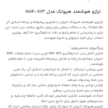
ترازو هوشمند هیوتک مدل HUF-813
ترازوی هوشمند هیوتک تایوان با فناوری پیشرفته و برنامه اسکیل آپ
(Scale Up)، یک دستگاه بینظیر برای پایش دقیق سلامت بدن است. این
ترازو با پشتیبانی از تمام زبانها و دقت اندازهگیری 50 گرم، بهترین
انتخاب برای افراد حرفهای و خانوادههاست.
ویژگیهای منحصربهفرد:
تحلیل کامل بدن: اندازهگیری BMI، BFR (چربی بدن)، حجم عضلات، BMR
(میزان سوختوساز پایه) و نمایش پیشرفته تغییرات وزن با نمودارهای
هوشمند.
مربی ورزشی دیجیتال: با اتصال به اپلیکیشن اسکیل آپ، یک مربی
شخصی در اختیار دارید که کنترل برنامه تغذیه را بر اساس دادههای
بدن شما پیشنهاد میدهد.
طراحی لوکس و بادوام: صفحه شیشهای نشکن، ضد لک و یکپارچه،
مقاوم در برابر ضربه و زیبایی بینظیر.
امکانات هوشمند: قابلیت تشخیص خودکار کاربر، حافظه چندنفره، و
سنسورهای فوق دقیق برای نتایج بدون خطا.
ترازوی هیوتک تایوان نه تنها یک ترازو، بلکه دستیار سلامتی است که