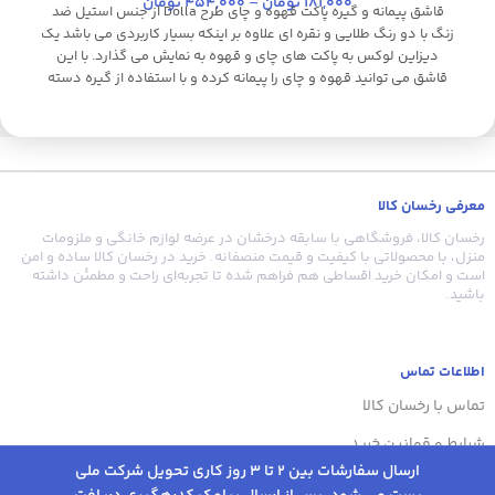
181,000
تومان
–
454,000
تومان
قاشق پیمانه و گیره پاکت قهوه و چای طرح Dolla از جنس استیل ضد
زنگ با دو رنگ طلایی و نقره ای علاوه بر اینکه بسیار کاربردی می باشد یک
دیزاین لوکس به پاکت های چای و قهوه به نمایش می گذارد. با این
قاشق می توانید قهوه و چای را پیمانه کرده و با استفاده از گیره دسته
بلند، درب پاکت قهوه و چای را به طور کامل بست تا از ورود هوا و از بین
رفتن کیفیت چای و قهوه جلوگیری کند.
معرفی رخسان کالا
رخسان کالا، فروشگاهی با سابقه درخشان در عرضه لوازم خانگی و ملزومات
منزل، با محصولاتی با کیفیت و قیمت منصفانه. خرید در رخسان کالا ساده و امن
است و امکان خرید اقساطی هم فراهم شده تا تجربه‌ای راحت و مطمئن داشته
باشید.
اطلاعات تماس
تماس با رخسان کالا
شرایط و قوانین خرید
ارسال سفارشات بین 2 تا 3 روز کاری تحویل شرکت ملی