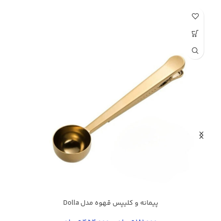
پیمانه و کلیپس قهوه مدل Dolla
استیل براق
استیل
طلایی
طلایی براق
کروم
نقره ای
م