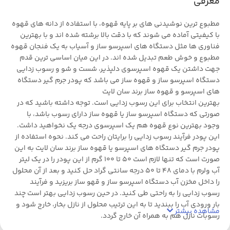
معرفی
مطبوع ترین نوشیدنی های بر پایه قهوه، با استفاده از دانه های قهوه
با کیفیتی آماده می شوند که با دقت بالا برشته شده اند و با بهترین
فناوری ها مثل دستگاه‌ های اسپرسو ساز و آسیاب به یک فنجان قهوه
مطبوع و خوش طعم تبدیل شده اند. در این میان اساسی ترین قدم
جهت داشتن یک قهوه اسپرسوی دلپذیر، شست و شو و رسوب زدایی
دستگاه اسپرسو ساز و قهوه ساز می باشد که پودر جرم گیر دستگاه
های اسپرسو و قهوه ساز برند سان لایت
بهترین انتخاب برای این رسوب زدایی است. توجه داشته باشید که در
صورتی که دستگاه اسپرسو ساز یا قهوه ساز دارای رسوب باشد، با
وجود بهترین نوع قهوه هم یک اسپرسوی درجه یک نخواهید داشت.
این پودر فرآیند رسوب زدایی را برایتان راحت می کند. نحوه استفاده از
پودر جرم گیر دستگاه های اسپرسو یا قهوه ساز برند سان لایت به این
صورت است که تنها لازم است 50 تا 100 گرم از این پودر را در یک لیتر
آب ولرم با دمای 48 تا 50 درجه سانتی گراد حل کنید و بعد از آن محلول
را داخل مخزن آب دستگاه اسپرسو ساز و قهو ساز بریزید و فرآیند
رسوب زدایی را به راحتی طی کنید. در حین رسوب زدایی بهتر است چند
بار ورودی آب را ببندید تا به این ترتیب محلول از نازل بخار، خارج شود و
مشاهده بیشتر
رسوبات نازل هم به همراه آن خارج گردد.