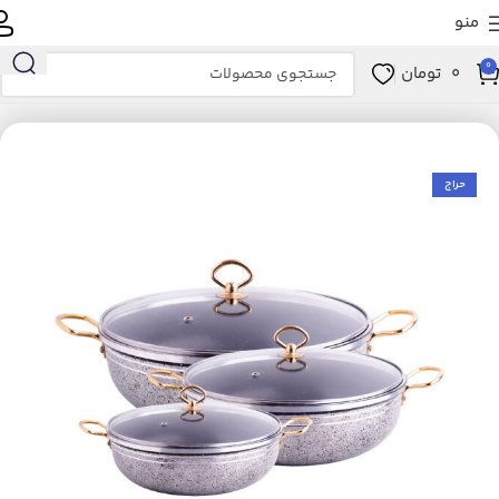
منو
0
0
تومان
انه و آشپزخانه
آشپزخانه
لوازم پخت و پز
ظروف پخت و پز
سرویس پخت و پز
حراج