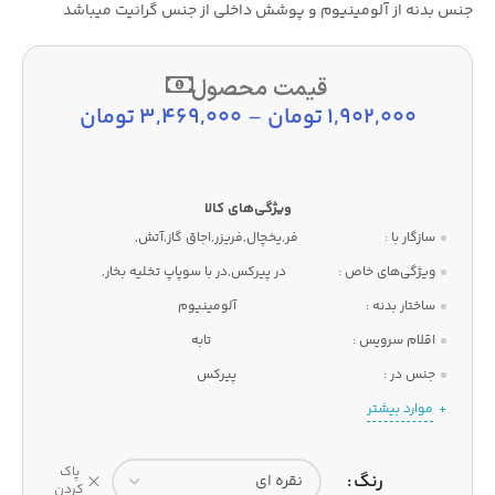
جنس بدنه از آلومینیوم و پوشش داخلی از جنس گرانیت میباشد
قیمت محصول
1,902,000
تومان
–
3,469,000
تومان
سازگار با :
فر,یخچال,فریزر,اجاق گاز,آتش,
ویژگی‌های خاص :
در پیرکس,در با سوپاپ تخلیه بخار,
ساختار بدنه :
آلومینیوم
اقلام سرویس :
تابه
جنس در :
پیرکس
موارد بیشتر
پاک
رنگ
کردن