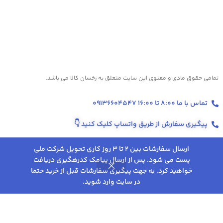
تمامی حقوق مادی و معنوی این سایت متعلق به رخسان کالا می باشد.
تماس با ما 8:00 تا 16:00 09136604547
پیگیری سفارش از طریق واتساپ کلیک کنید
👇
پودر
درصد
قهوه
ارسال سفارشات بین 2 تا 3 روز کاری تحویل شرکت ملی
عربیکا :
اسپرسو
پست می شود. پس از ارسال پیامک کدرهگیری دریافت
۷۰
70%
خواهید کرد. به جهت پیگیری سفارشات قبل از خرید حتما
عربیکا و
0
1,432,000
تومان
تخفیف‌ها و پروموشن‌های ویژه در اینستاگرام 👇
۳۰
در سایت وارد شوید.
درصد
روشگاه
علاقه مندی
سبد خرید
حساب کاربری من
روبوستا
روبوستا :
قهوه
30%
بار –
۲۰۰ گرم
استان