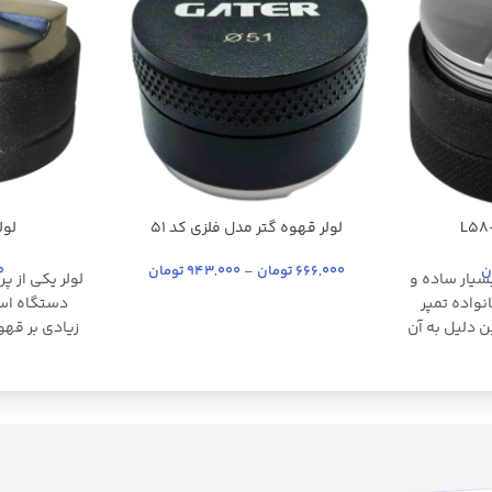
لولر قهوه گتر مدل فلزی کد 51
لول
مشکی
مشکی مات
مشکی
ن
666,000
تومان
–
943,000
تومان
0
سیار ساده و
لولر یکی از پر
واده تمپر
دستگاه اسپ
ن دلیل به آن
زیادی بر قهو
شود. وظیفه
یاب شده در
به خوبی سطح
 قهوه تبدیل
کیفیت بدنه 
ر حاوی پودر
لولر، آن را از 
ر دادید و زیر
ستید، آب با
برای اکثر د