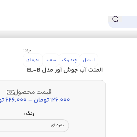
آور مدل EL-B
برند:
استیل
چند رنگ
سفید
نقره ای
المنت آب جوش آور مدل EL-B
قیمت محصول
126,000
تومان
–
626,000
تو
رنگ