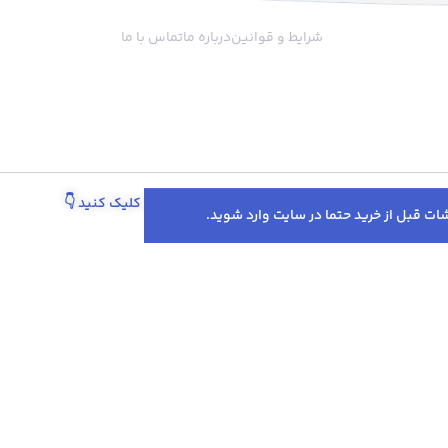
ارد. بر خلاف اکثر لولرهای
ر این لولر سه تکه است که
شرایط و قوانین
درباره ما
تماس با ما
ظاهری آن افزوده است.
پیگیری سفارش از طریق واتساپ کلیک کنید
👇
تخفیف‌ها و پروموشن‌های ویژه در اینستاگرام 👇