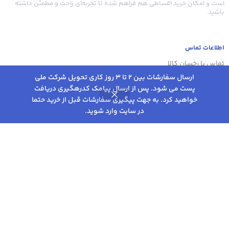
است و امکان خرید اقساطی هم فراهم شده تا تجربه‌ای راحت و مطمئن داشته
باشید.
اطلاعات تماس
تماس با رخسان کالا
ارسال سفارشات بین 2 تا 3 روز کاری تحویل شرکت ملی
شرایط و قوانین خرید
پست می شود. پس از ارسال پیامک کدرهگیری دریافت
المنت
202,000
تومان
–
انتخاب
خواهید کرد. به جهت پیگیری سفارشات قبل از خرید حتما
0
بخاری کد
235,000
تومان
در سایت وارد شوید.
گزینه ها
05
روشگاه
علاقه مندی
سبد خرید
حساب کاربری من