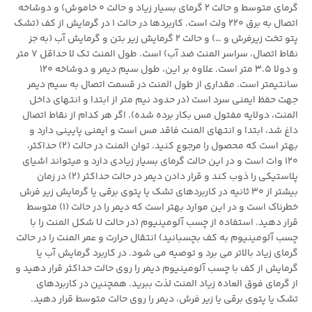
گرمای متوسط و حالت 2 گرمای بسیار زیاد و حالت 0 خاموش) و دوشاخه
اتصال به برق 220 ولت است. کاربردها در حالت 1 در گرمایش از کف (تشک
پتو تخت زیرفرش و …) و حالت 2 گرمایش زیر بتن و گرمایش آب (به جز
نقاط اتصال، سراسر المنت ضد آب) است. طول المنت تک لا حداقل 7 متر
و دولا 3.5 متر است. علاوه بر این، طول سیم دیمر و دوشاخه 120
سانتیمتر است. مقداری از طول المنت در قسمت اتصال به سیم دیمر
جهت حفظ ایمنی سرد است (در حدود نیم متر از ابتدا و انتهای داخل
المنت، دولایه مفتول مس بکار برده شده). اگر هر کدام از نقاط اتصال
داغ شد، ابتدا و انتهای المنت فاقد مس است و ایمنی پایینی دارد و
بهتر است که محصول را مرجوع کنید. توان المنت در حالت (2) حداکثر،
120 وات است و در این حالت گرمای بسیار زیادی دارد و میتواند اشیای
پلاستیکی را ذوب کند و قرار دادن دیمر در حالت حداکثر (2) در زمان
بیشتر از 30 ثانیه در کاربردهای تشک یا پتوی برقی یا گرمایش زیر فرش
خطرناک است و در این موارد بهتر است که دیمر را در حالت (1) متوسط
قرار دهید. استفاده از چسب آلومینیوم (در حالت U شکل المنت را با
چسب آلومینیوم به کف بچسبانید) انتقال حرارت و عمر المنت را در حالت
گرمای زیاد بالاتر می برد و توصیه می شود. در کاربرد گرمایش آب یا
گرمایش از کف با چسب آلومینیوم دیمر را روی حالت حداکثر قرار دهید و
از گرمای فوق العاده زیاد المنت لذت ببرید. همچنین در کاربردهای
تشک یا پتوی برقی یا زیر فرش، دیمر را روی حالت متوسط قرار دهید.