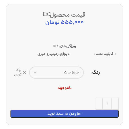
قیمت محصول
555,000
تومان
قابلیت نصب :
دیواری,زمینی,رو میزی,
پاک
رنگ
کردن
ناموجود
افزودن به سبد خرید