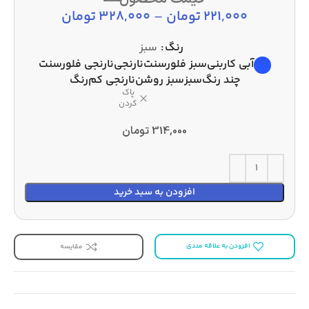
221,000
تومان
–
328,000
تومان
رنگ
سبز
آبی کاربنی
سبز فلورسنت
نارنجی
نارنجی فلورسنت
چند رنگ
سبز
سبز روشن
نارنجی کم‌رنگ
پاک
کردن
314,000
تومان
افزودن به سبد خرید
افزودن به علاقه مندی
مقایسه