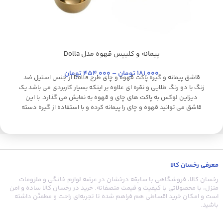
پیمانه و کلیپس قهوه مدل Dolla
استیل براق
استیل
طلایی
طلایی براق
کروم
نقره ای
ا
181,000
تومان
–
454,000
تومان
قاشق پیمانه و گیره پاکت قهوه و چای طرح Dolla از جنس استیل ضد
زنگ با دو رنگ طلایی و نقره ای علاوه بر اینکه بسیار کاربردی می باشد یک
دیزاین لوکس به پاکت های چای و قهوه به نمایش می گذارد. با این
قاشق می توانید قهوه و چای را پیمانه کرده و با استفاده از گیره دسته
آ
بلند، درب پاکت قهوه و چای را به طور کامل بست تا از ورود هوا و از بین
رفتن کیفیت چای و قهوه جلوگیری کند.
ق
گ
معرفی رخسان کالا
رخسان کالا، فروشگاهی با سابقه درخشان در عرضه لوازم خانگی و ملزومات
منزل، با محصولاتی با کیفیت و قیمت منصفانه. خرید در رخسان کالا ساده و امن
است و امکان خرید اقساطی هم فراهم شده تا تجربه‌ای راحت و مطمئن داشته
باشید.