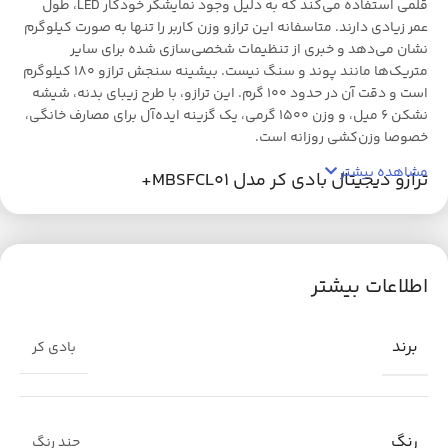
قلمی استفاده می‌کند که به دلیل وجود نمایشگر خودکار LED، طول
عمر زیادی دارند. متاسفانه این ترازو وزن کاربر را تنها به صورت کیلوگرم
نشان می‌دهد و خبری از تنظیمات شخصی‌سازی شده برای سایر
متریک‌ها مانند پوند و سنگ نیست. بیشینه سنجش ترازو 180 کیلوگرم
است و دقت آن در حدود 100 گرم. این ترازو، با طرح زیبای بدنه، شیشه
نشکن 6 میل، و وزن 1500 گرمی، یک گزینه ایده‌آل برای مصارف خانگی،
خصوصا وزن‌کشی روزانه است.
مشاهده بیشتر
ترازو دیجیتال بادی کر مدل MBSFCL01+
ترازوی وزن کشی برای ورزشکاران و کسانی که نسبت به تناسب اندام
خود جدی هستند، وسیله‌ای ضروری است. ترازو‌های مدرن، علاوه بر
محاسبه وزن، به متریک‌های دیگری مانند دمای محیط، و میزان شارژ
اطلاعات بیشتر
باقیمانده دستگاه نیز مجهزند. ترازو دیجیتال بادی کر مدل MBSFCL01+
یکی از همین محصولات است. ابزاری با ظاهری زیبا، نقش و نگار
چشم‌نواز و امکانات ایده‌آل که برای خریداران خوش سلیقه، اما سخت
برند
بادی کر
پسند گزینه‌ای مناسب به شمار می‌رود.
مزایای ترازو دیجیتال بادی کر مدل MBSFCL01+
رنگ
طراحی ترازو دیجیتال بادی کر مدل MBSFCL01+
چند رنگ