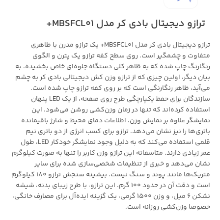
ترازو دیجیتال بادی کر مدل MBSFCL01+
ترازو دیجیتال بادی کر مدل MBSFCL01+ یک ترازو مدرن با ظاهری
متفاوت و چشمگیر است. روی سطح کفه ترازو یک پترن و الگوی
رنگارنگ چاپ شده که به ظاهر کلی دستگاه جلوه‌ای خاص بخشیده‌. به
بیان دیگر، اولین چیزی که از ترازو وزن کش دیجیتالی بادی کر به چشم
می‌آید، ظاهر رنگارنگی است که بر روی کفه ترازو چاپ شده است.
سازندگان برای حفظ یکپارچگی طرح روی صفحه، از یک LED پنهان
استفاده کرده‌اند که تنها در زمان وزن‌کشی روشن می‌شود. این
نمایشگر علاوه بر نمایش وزن، اطلاعات دمای محیط و شارژ باقیمانده
باتری‌ها را نیز نشان می‌دهد. ترازو برای کسب انرژی از دو باتری نیم
قلمی استفاده می‌کند که به دلیل وجود نمایشگر خودکار LED، طول
عمر زیادی دارند. متاسفانه این ترازو وزن کاربر را تنها به صورت کیلوگرم
نشان می‌دهد و خبری از تنظیمات شخصی‌سازی شده برای سایر
متریک‌ها مانند پوند و سنگ نیست. بیشینه سنجش ترازو 180 کیلوگرم
است و دقت آن در حدود 100 گرم. این ترازو، با طرح زیبای بدنه، شیشه
نشکن 6 میل، و وزن 1500 گرمی، یک گزینه ایده‌آل برای مصارف خانگی،
خصوصا وزن‌کشی روزانه است.