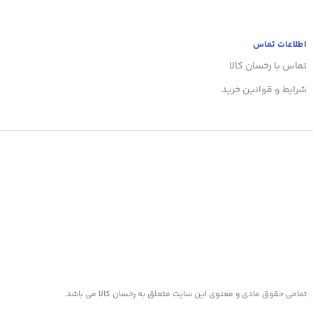
سیستم عامل اندروید و آی او اس قابل استفاده است. این ترازو وارداتی
هست و تحت لیسانس شرکت آریا هوشمند سپیدار و زیر مجموعه برند
بادی کر هست. با استفاده از دفترچه راهنمای فارسی درون جعبه به
اطلاعات تماس
راحتی قادر به راه اندازی و استفاده از این ترازوی هوشمند هستید.
تماس با رخسان کالا
شرایط و قوانین خرید
تمامی حقوق مادی و معنوی این سایت متعلق به رخسان کالا می باشد.