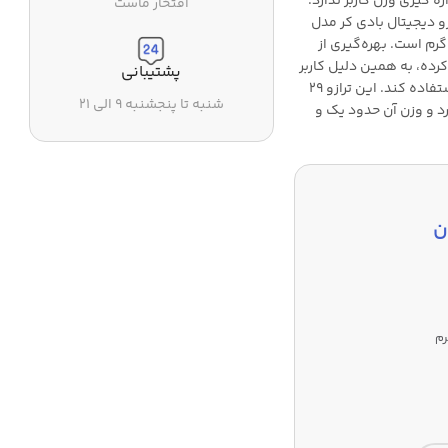
 گیری وزن کاربر ندارد.
افتخار ماست
و دیجیتال بادی کر مدل
MBSMBL+ تا 180 کیلوگرم وزن را تحمل کرده و دقت آن 100 گرم است. بهره‌گیری از
ع کرده، به همین دلیل کاربر
پشتیبانی
می‌تواند از این ترازو بدون هیچ مشکلی در فضاهای تاریک استفاده کند. این ترازو 29
شنبه تا پنجشنبه ۹ الی ۲۱
سانتی‌متر ارتفاع دارد و وزن آن حدود یک و
ن