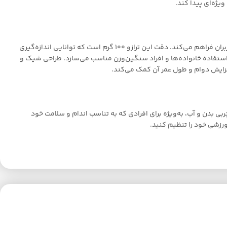
یژه‌ای پیدا کند.
ترازو دیجیتال بادی کر مدل MBSMBL01+ دارای طراحی مدرن و کاربرپسند است. این ترازو با صفحه نمایش بزرگ و واضح، امکان مشاهده راحت وزن را برای کاربران فراهم می‌کند. دقت این ترازو 100 گرم است که توانایی اندازه‌گیری
‌دهند، گزینه‌ای مناسب است. ظرفیت این ترازو معمولاً تا 180 کیلوگرم است که آن را برای استفاده خانواده‌ها و افراد سنگین‌وزن مناسب می‌سازد. طراحی شیک و
افزایش دوام و طول عمر آن کمک می‌کند.
دازه‌گیری درصد چربی بدن و آب، به‌ویژه برای افرادی که به تناسب اندام و سلامت خود
ورزشی خود را تنظیم کنید.
ال هستند و محصولات اصل را با گارانتی و خدمات پس از فروش ارائه
د و آن‌ها را به دیگران توصیه می‌کنند. طراحی زیبا و مدرن این ترازوها،