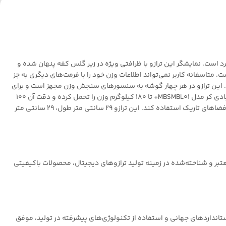
 و منحصر بفرد است. نمایشگر این ترازو با ظرافتی ویژه در زیر گلس کفه پنهان شده و
. متاسفانه کاربر نمی‌تواند اطلاعات وزن خود را با فرمت‌های دیگری به جز
. این ترازو در هر چهار گوشه به سنسور‌های سنجش وزن مجهز است و برای
همین محل قرارگیری پا بر روی کفه تغییری در صحت اندازه گیری وزن کاربر ندارد. موضوع دیگری که باید به آن اشاره شود، دقت ترازو است. ترازو دیجیتال بادی کر مدل MBSMBL01+ تا 180 کیلوگرم وزن را تحمل کرده و دقت آن 100
گرم است. بهره‌گیری از LED در ساخت پنل نمایشگر، نیاز ترازو به نور بک لایت را مرتفع کرده، به همین دلیل کاربر می‌تواند از این ترازو بدون هیچ مشکلی در فضاهای تاریک استفاده کند. این ترازو 29 سانتی متر طول، 29 سانتی متر
معتبر و شناخته‌شده در زمینه تولید ترازوهای دیجیتال، محصولات باکیفیتی
با رعایت استانداردهای جهانی و استفاده از تکنولوژی‌های پیشرفته در تولید، موفق