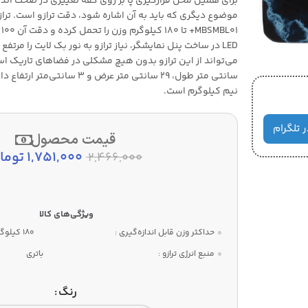
برای همین محل قرارگیری پا بر روی کفه تغییری در صحت اندازه
موضوع دیگری که باید به آن اشاره شود، دقت ترازو است. تراز
01
LED در ساخت پنل نمایشگر، نیاز ترازو به نور بک لایت را مرتف
سانتی متر طول، 29 سانتی متر عرض و 3 
نیم کیلوگرم است.
ر تلگرام
قیمت محصول
1,751,000
توما
2,466,000
حداکثر وزن قابل اندازه‌گیری :
180 کیلوگرم
منبع انرژی ترازو :
باتری
رنگ