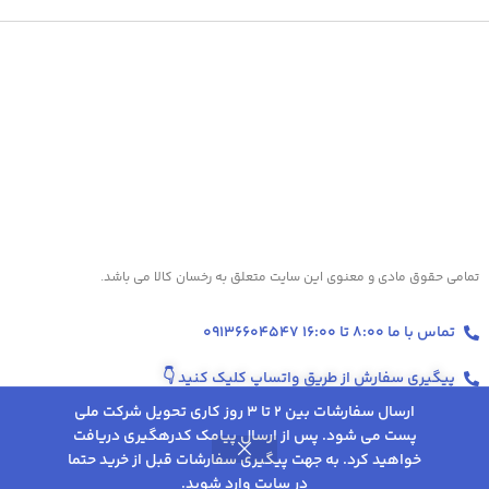
تمامی حقوق مادی و معنوی این سایت متعلق به رخسان کالا می باشد.
تماس با ما 8:00 تا 16:00 09136604547
پیگیری سفارش از طریق واتساپ کلیک کنید
👇
ارسال سفارشات بین 2 تا 3 روز کاری تحویل شرکت ملی
پست می شود. پس از ارسال پیامک کدرهگیری دریافت
2,528,000
تومان
انتخاب
ترازو دیجیتال
خواهید کرد. به جهت پیگیری سفارشات قبل از خرید حتما
0
–
زنیتمد مدل
گزینه
در سایت وارد شوید.