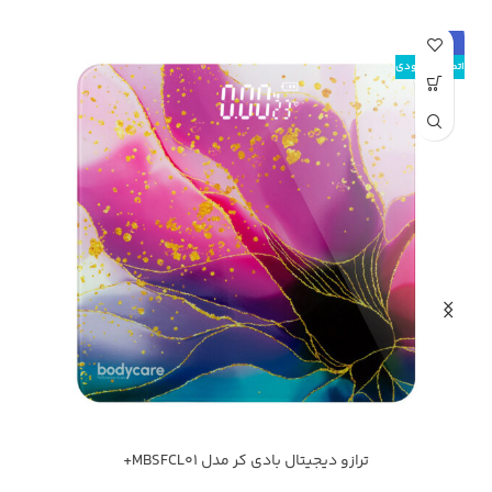
حراج
ح
اتمام موجودی
ترازو دیجیتال بادی کر مدل MBSFCL01+
چند رنگ
م