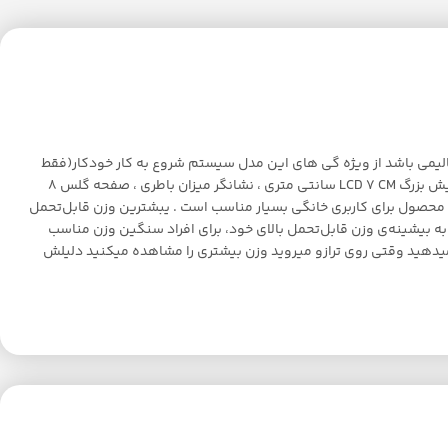
جیتالیمی باشد از ویژه گی های این مدل سیستم شروع به کار خودکار(فقط
کافیت روی ترازو بایستید) و سیستم خاموشی خودکار بعد از 8 ثانیه میباشد. همچنین دارای نشانگر دمای محیط ، چراغ بک لایت صفحه نمایش ، صفحه نمایش بزرگ LCD 7 CM سانتی متری ، نشانگر میزان باطری ، صفحه گلس 8
1 کیلوگرم از دیگر ویژگی های این محصول می باشد.این محصول برای کاربری خانگی بسیار مناسب است . یبشترین وزن قابل‌تحمل
معنی که تغییرات وزن کمتر از 100 گرم را نشان نمی‌دهد. همچنین با توجه به بیشینه‌ی وزن قابل‌تحمل بالای خود، برای افراد سنگین‌ وزن مناسب
یر میدهید وقتی روی ترازو میروید وزن بیشتری را مشاهده میکنید دلیلش