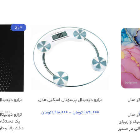
حراج
کر مدل
ترازو دیجیتال پرسونال اسکیل مدل
ترازو دیجیتال 
بی رنگ
استیل
Business counting
مشکی
بی رنگ شفاف
سفید
1,891,000
تومان
–
1,918,000
تومان
124,000
کر مدل
یک دستگاه ا
احی شیک و زیبای
دقت بالا و طرا
اتی در مسیر
باتری نیم 
ام شما حرکت