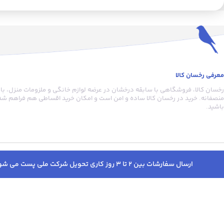
داده های مورد نیاز برای تشخیص
می‌کند. این ترازو از ش
سلامت هر شخص را نمایش می دهد. با
مقاوم ساخته شده و در بر
استفاده سنسور های الکترودی ، شما
فشار مقاوم است. طراحی 
می توانید BMI (شاخص توده بدنی)،
مدرن این محصول ظاهری م
درصد چربی بدن ، میزان آب بدن، وزن
جذاب به آن بخشیده‌است. ا
ماهیچه ها، وزن استخوان، درصد
اندازه‌گیری دقیق وزن او
پروتئین، سن بدن و بسیاری شاخص
کنترل و مدیریت وزن اس
معرفی رخسان کالا
های دیگر را به دست آورید و طبق آن
رخسان کالا، فروشگاهی با سابقه درخشان در عرضه لوازم خانگی و ملزومات منزل، با
برای وزن خود برنامه ریزی کنید. این
این امکان را برای شما فر
منصفانه. خرید در رخسان کالا ساده و امن است و امکان خرید اقساطی هم فراهم شده
ترازو با طراحی ساده و شیشه 6 میل
بتوانید به طور دقیق و تا 
باشید.
نشکن(سکوریت) اطلاعات کاملی از
وزن خود را اندازه‌گیر
وضعیت جسمانی افراد را بر روی ال سی
برنامه‌های متناسب با اه
دی و هم با استفاده از نرم افزار و
تنظیم کنند. با ثبت دقیق
اتصال بلوتوثی تلفن همراه به ترازو
زمان، افراد می‌توانند تغ
نمایش می دهد که با آنالیز و پیگیری
فیزیکی خود را به صورت 
ارسال سفارشات بین 2 تا 3 روز کاری تحویل شرکت ملی پست می شود. پس از ارسال پیامک کدرهگیری دریافت خواهید کرد. به جهت پیگیری سفارشات قبل از خرید حتما در سایت وارد شوید.
مستمر درون نرم افزار Aifitt health ، می
هفتگی نظارت کرده و پیش
توان به روند تغییرات جسمانی پی برد.
اندازه‌گیری کنند. از ویژگ
این ترازو می‌تواند وزن افراد را از 3 تا
دیجیتال بادی کر 
180 کیلوگرم و با دقت 50 گرمی
MBSSTNP01+می‌تو
اندازه‌گیری کند. این ترازو با استفاده از
تمامی حقوق مادی و معنوی این سا
چهار عدد باتری نیم قلمی تعبیه شده در