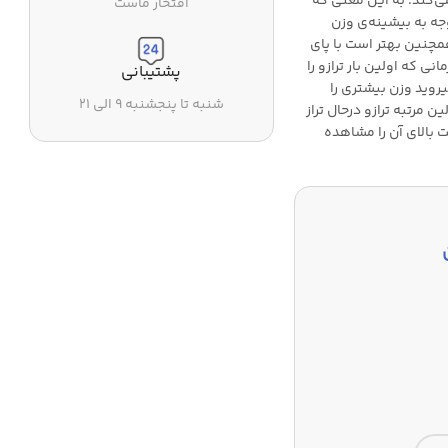
قت 100 گرم اندازه‌گیری می‌کند؛ به این معنی که
افتخار ماست
ین با توجه به بیشینه‌ی وزن
مچنین بهتر است با پای
نی که اولین بار ترازو را
پشتیبانی
یروید وزن بیشتری را
شنبه تا پنجشنبه ۹ الی ۲۱
مرتبه ترازو درحال تراز
 بالای آن را مشاهده