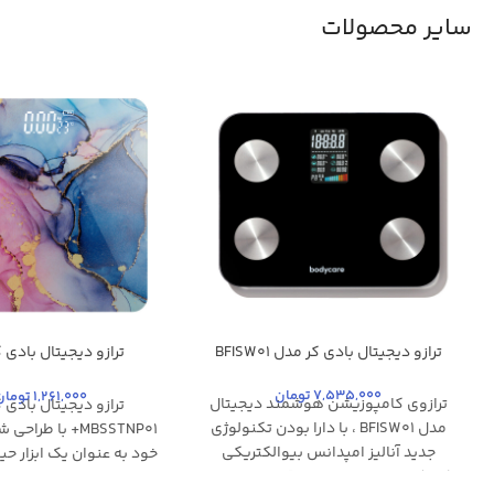
سایر محصولات
ترازو دیجیتال بادی کر مدل BFISW01
ترازو دیجیتال بادی 
MBSSTNP01+
مشکی
چند رنگ
7,535,000
تومان
1,261,000
تومان
ترازوی کامپوزیشن هوشمند دیجیتال
ترازو دیجیتال بادی 
مدل BFISW01 ، با دارا بودن تکنولوژی
MBSSTNP01+ با طر
جدید آنالیز امپدانس بیوالکتریکی
خود به عنوان یک ابزار حی
(BIA)، علاوه بر محاسبه دقیق وزن بدن،
بهبود سلامت و تناسب اند