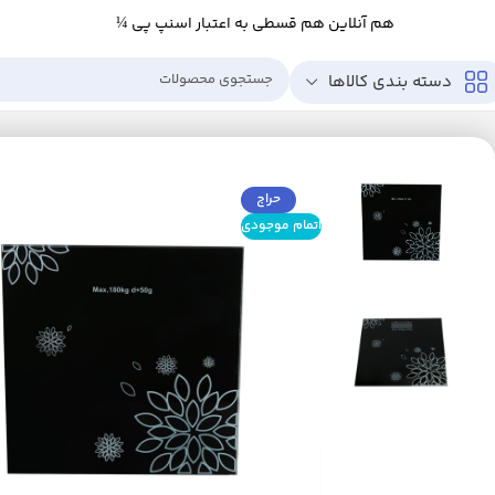
هم آنلاین هم قسطی به اعتبار اسنپ پی ¼
دسته بندی کالاها
خانه
زیبایی و سلامت
ابزار سلامت
تجهیزات پزشکی
ترازو
ترازو دیجیتال مدل EV-1040GSN
حراج
اتمام موجودی