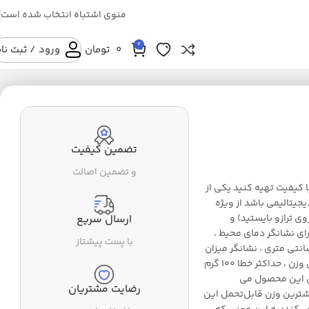
منوی اشتباه انتخاب شده است
0
0
تومان
ورود / ثبت نا
تضمین کیفیت
و تضمین اصالت
ا کیفیت تهیه کنید یکی از
یجیتالیمی باشد از ویژه
 ترازو بایستید) و
ارسال سریع
د. همچنین دارای نشانگر دمای محیط ،
با پست پیشتاز
بک لایت صفحه نمایش ، صفحه نمایش بزرگ LCD 7 CM سانتی متری ، نشانگر میزان
باطری ، صفحه گلس 8 میلی متری نشکن ، 4 سنسور تشخیص وزن ، حداکثر خطا 100 گرم
دیگر ویژگی های این محصول می
رضایت مشتریان
شترین وزن قابل‌تحمل این