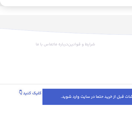
نمایشگر LCD است که وزن بدن را در
لوگرم و پوند نشان می
زن قابل اندازه گیری این
50 گرم و حداکثر وزن قابل اندازه
گیری آن 180 کیلوگرم است. دقت
سنجش این ترازو 100 گرم است که برای
چ
 وزن بدن کافی است. این
ه
شرایط و قوانین
درباره ما
تماس با ما
بر اندازه گیری وزن بدن،
 محیط نیز هست که دمای
ه سانتی گراد یا فارنهایت
د. این قابلیت به شما
ا
د که دمای محیط خود را
ر اساس آن لباس مناسب
 تنظیمات گرمایشی یا
ج
ا تغییر دهید. این ترازو
پیگیری سفارش از طریق واتساپ کلیک کنید
👇
ارای سیستم خاموشی
خودکار است که پس از 10 ثانیه بی کاری
م
موش می شود و باتری آن
ویی می کند. ابعاد آن
28x28x2.5 سانتی متر و وزن آن 1.8
تخفیف‌ها و پروموشن‌های ویژه در اینستاگرام 👇
ت که برای حمل و نقل و