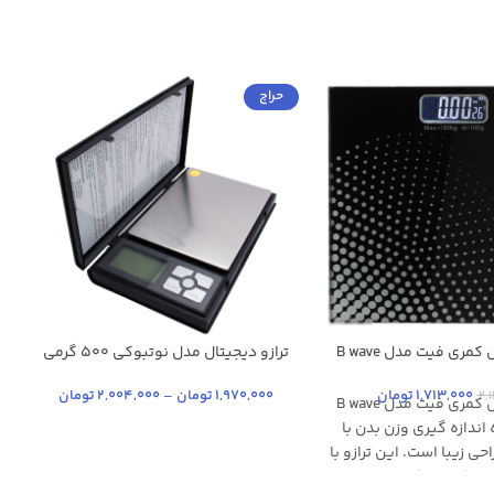
حراج
کمری فیت مدل B wave
ترازو دیجیتال مدل نوتبوکی 500 گرمی
مشکی
مشکی مات
1,713,000
تومان
1,970,000
تومان
–
2,004,000
تومان
2,
ترازو دیجیتال کمری فیت مدل B wave
ندازه گیری وزن بدن با
حی زیبا است. این ترازو با
قلم کار می کند و دارای