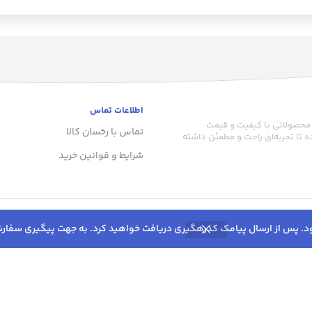
یشه نشکن و
واحدهای کی
ابر ضربه و
دهد. حداقل و
رنگارنگ و
ترازو 
نحصربفرد و
ز آنجایی که
لین گام در
اندازه گیری
ت، ترازو
اطلاعات تماس
ترازو علاوه 
دیجیتال بادی کر مدل MBSSTNP01+
 محصولاتی با کیفیت و قیمت
دارای دماسنج
اهم کرده تا
تماس با رخسان کالا
 تا تجربه‌ای راحت و مطمئن داشته
هوا را در درج
دو عدد اعشار
شرایط و قوانین خرید
نشان می ده
ی کرده و
امکان می ده
داف خود را
بدانید و ب
 وزن در طول
بپوشید یا
ییرات وضعیت
سرمایشی خود ر
روزانه یا
همچنین د
رفت خود را
ی‌های ترازو
خودبه خود خا
مدل
تماس با ما 8:00 تا 16:00
را صرفه ج
ان به نمایشگر
09136604547
مخفی آن اشاره کرد. این نمایشگر LED
یت متعلق به رخسان کالا می باشد.
کیلوگرم اس