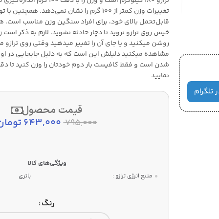
ترازو 180 کیلوگرم است و وزن را با د
تغییرات وزن کمتر از 100 گرم را نشان نمی‌دهد. همچن
قابل‌تحمل بالای خود، برای افراد سنگین‌ وزن مناسب است. ه
خیس روی ترازو نروید تا دچار حادثه نشوید. لازم به ذکر است زما
روشن میکنید و یا جای آن را تغییر میدهید وقتی روی ترازو م
مشاهده میکنید دلیلش این است که به دلیل جابجایی در اولین 
شدن است و فقط کافیست بار دوم خودتان را وزن کنید تا دقت
نمایید
ر تلگرام
قیمت محصول
643,000
تومان
795,000
منبع انرژی ترازو :
باتری
رنگ