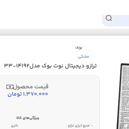
 مدل14192-33
برند:
مشکی
ترازو دیجیتال نوت بوک مدل14192-33
قیمت محصول
1,370,000
تومان
منبع انرژی ترازو :
باتری