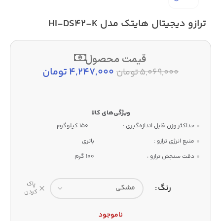
ترازو دیجیتال هایتک مدل HI-DS42-K
قیمت محصول
4,247,000
تومان
5,069,000
تومان
حداکثر وزن قابل اندازه‌گیری :
150 کیلوگرم
منبع انرژی ترازو :
باتری
دقت سنجش ترازو :
100 گرم
پاک
رنگ
کردن
ناموجود