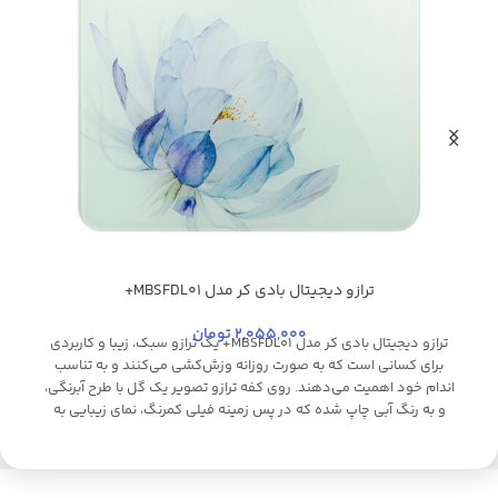
ترازو دیجیتال بادی کر مدل MBSFDL01+
سفید
م
2,055,000
تومان
ترازو دیجیتال بادی کر مدل MBSFDL01+ یک ترازو سبک، زیبا و کاربردی
برای کسانی است که به صورت روزانه وزش‌کشی می‌کنند و به تناسب
اندام خود اهمیت می‌دهند. روی کفه ترازو تصویر یک گل با طرح آبرنگی،
و به رنگ آبی چاپ شده که در پس زمینه فیلی کمرنگ، نمای زیبایی به
ظاهر کلی دستگاه بخشیده. به بیان دیگر، در اولین نگاه، این ظاهر
ش
رنگارنگ ترازو است که جلب توجه می‌کند. سازندگان برای آنکه طرح به کار
رفته دچار خدشه نشود، از یک LED پنهان در زیر گلس 6 میل نشکن