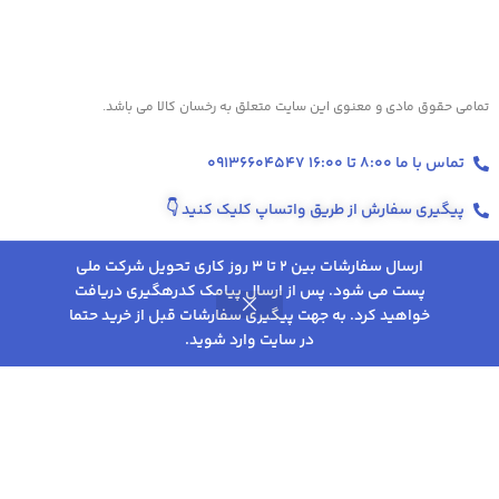
تمامی حقوق مادی و معنوی این سایت متعلق به رخسان کالا می باشد.
تماس با ما 8:00 تا 16:00 09136604547
پیگیری سفارش از طریق واتساپ کلیک کنید
👇
ارسال سفارشات بین 2 تا 3 روز کاری تحویل شرکت ملی
پست می شود. پس از ارسال پیامک کدرهگیری دریافت
انتخاب
ترازو دیجیتال
5,069,000
تومان
خواهید کرد. به جهت پیگیری سفارشات قبل از خرید حتما
0
هایتک مدل HI-
گزینه
تخفیف‌ها و پروموشن‌های ویژه در اینستاگرام 👇
4,247,000
در سایت وارد شوید.
تومان
DS42-K
روشگاه
علاقه مندی
سبد خرید
حساب کاربری من
ها
شرایط و قوانین خرید از فروشگاه رخسان کالا
کلیک کنید
پذیرفتن