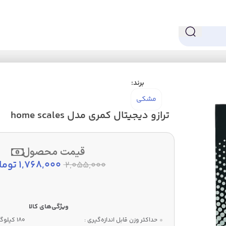
home scal
برند:
مشکی
ترازو دیجیتال کمری مدل home scales
قیمت محصول
1,768,000
توما
2,055,000
حداکثر وزن قابل اندازه‌گیری :
180 کیلوگرم