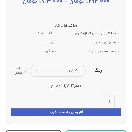
1,294,000
تومان
–
1,713,000
تومان
حداکثر وزن قابل اندازه‌گیری :
150 کیلوگرم
منبع انرژی ترازو :
باتری
دقت سنجش ترازو :
100 گرم
پاک
رنگ
کردن
1,713,000
تومان
افزودن به سبد خرید