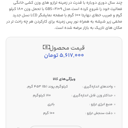
چند سال دوری دوباره با قدرت در زمینه ترازو های وزن کشی خانگی
فعالیت خود را شروع کرده است.مدل GBS-2109 با تحمل وزن 180 کیلو
گرم و ضریب خطای نهایتا 100 گرم با صفحه نمایشگر LCD نسل جدید
مخفی زیر شیشه به همراه نور پس زمینه برای کارکردن هر چه راحت تر در
مکان های تاریک به بازار عرضه شده است.
قیمت محصول
5,617,000
تومان
واحدهای اندازه‌گیری :
کیلوگرم,پوند (lb) 453 گرم,
حداکثر وزن قابل اندازه‌گیری :
180 کیلوگرم
منبع انرژی ترازو :
باتری
دقت سنجش ترازو :
100 گرم