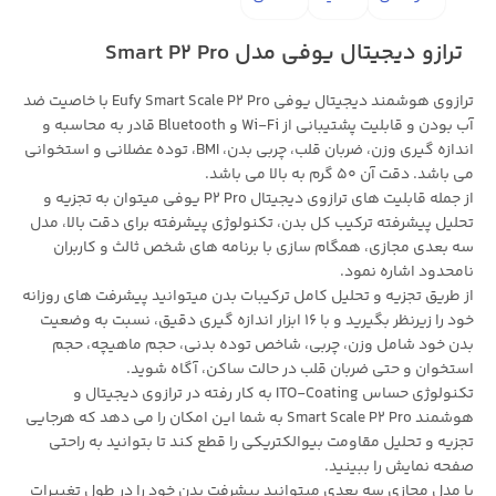
ترازو دیجیتال یوفی مدل Smart P2 Pro
ترازوی هوشمند دیجیتال یوفی Eufy Smart Scale P2 Pro با خاصیت ضد
آب بودن و قابلیت پشتیبانی از Wi-Fi و Bluetooth قادر به محاسبه و
اندازه گیری وزن، ضربان قلب، چربی بدن، BMI، توده عضلانی و استخوانی
می باشد. دقت آن 50 گرم به بالا می باشد.
از جمله قابلیت های ترازوی دیجیتال P2 Pro یوفی میتوان به تجزیه و
تحلیل پیشرفته ترکیب کل بدن، تکنولوژی پیشرفته برای دقت بالا، مدل
سه بعدی مجازی، همگام سازی با برنامه های شخص ثالث و کاربران
نامحدود اشاره نمود.
از طریق تجزیه و تحلیل کامل ترکیبات بدن میتوانید پیشرفت های روزانه
خود را زیرنظر بگیرید و با 16 ابزار اندازه گیری دقیق، نسبت به وضعیت
بدن خود شامل وزن، چربی، شاخص توده بدنی، حجم ماهیچه، حجم
استخوان و حتی ضربان قلب در حالت ساکن، آگاه شوید.
تکنولوژی حساس ITO-Coating به کار رفته در ترازوی دیجیتال و
هوشمند Smart Scale P2 Pro به شما این امکان را می دهد که هرجایی
تجزیه و تحلیل مقاومت بیوالکتریکی را قطع کند تا بتوانید به راحتی
صفحه نمایش را ببینید.
با مدل مجازی سه بعدی میتوانید پیشرفت بدن خود را در طول تغییرات