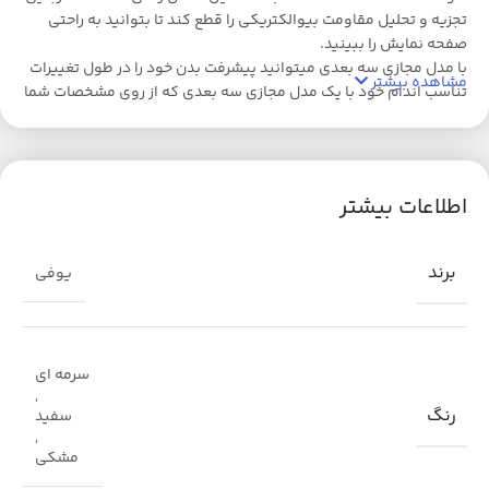
تجزیه و تحلیل مقاومت بیوالکتریکی را قطع کند تا بتوانید به راحتی
صفحه نمایش را ببینید.
با مدل مجازی سه بعدی میتوانید پیشرفت بدن خود را در طول تغییرات
مشاهده بیشتر
تناسب اندام خود با یک مدل مجازی سه بعدی که از روی مشخصات شما
ساخته می شود، تماشا کنید. این حالت را فعال کنید تا آواتار شما با
نسبت‌ها و اندازه‌هایی که وارد می‌کنید، مانند قد، کمر، بازوها و موارد
دیگر مطابقت داشته باشد تا تصویری دقیق از تغییرات شما به شما
ارائه دهد.
اطلاعات بیشتر
جهت همگام سازی با اپلیکیشن مربوطه می بایست با استفاده از Wi-Fi
یا بلوتوث به برنامه Eufy Life متصل شوید و داده ها را به راحتی آپلود
کنید. همچنین می‌توانید Eufy Life را با Apple Health، Google Fit یا
برند
یوفی
Fitbit همگام‌سازی کنید تا پیشرفت خود را در یک پلتفرم حفظ کنید.
میتوانید کاربران نامحدودی را به برنامه Eufy Life اضافه کنید و روند
تناسب اندام شخصی همه را دنبال کنید. با حالت کودک یا حالت حیوان
خانگی، می توانید رشد سالم و روزانه نوزاد یا حیوان خانگی خود را
سرمه ای
کنترل کنید.
,
ترازوی دیجیتال هوشمند Eufy P2 Pro با استاندارد IPX5 ضد آب، این
رنگ
سفید
امکان را به شما می دهد تا آن را بدون نگرانی در حمام نگهداری کنید.
,
مشکی