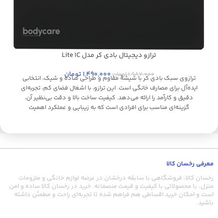
ترازو دیجیتال بادی کر مدل Lite 1C
مشکی
م
1,490,000
تومان
1,987,000
تومان
ترازوی سبک بادی کر با شیشهٔ مقاوم و طراحی ساده و شیک، انتخابی
ایده‌آل برای مصارف خانگی است. این ترازو، با اشغال فضای کم، تجربه‌ای
دقیق و کارآمد را ارائه می‌دهد. کیفیت ساخت بالا و دقت بی‌نظیر آن،
گزینه‌ای مناسب برای افرادی است که به زیبایی و عملکرد اهمیت
می‌دهند. همچنین، نمایشگر LCD مخفی و دماسنج داخلی، به جذابیت و
ش
کاربری این محصول افزوده‌اند.
معرفی رخسان کالا
ر
رخسان کالا، فروشگاهی با سابقه درخشان در عرضه لوازم خانگی و ملزومات
منزل، با محصولاتی با کیفیت و قیمت منصفانه. خرید در رخسان کالا ساده و امن
است و امکان خرید اقساطی هم فراهم شده تا تجربه‌ای راحت و مطمئن داشته
باشید.