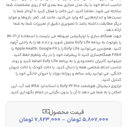
تناسب اندام خود با یک مدل مجازی سه بعدی که از روی مشخصات شما
ساخته می شود، تماشا کنید. این حالت را فعال کنید تا آواتار شما با
نسبت‌ها و اندازه‌هایی که وارد می‌کنید، مانند قد، کمر، بازوها و موارد
دیگر مطابقت داشته باشد تا تصویری دقیق از تغییرات شما به شما
ارائه دهد.
جهت همگام سازی با اپلیکیشن مربوطه می بایست با استفاده از Wi-Fi
یا بلوتوث به برنامه Eufy Life متصل شوید و داده ها را به راحتی آپلود
کنید. همچنین می‌توانید Eufy Life را با Apple Health، Google Fit یا
Fitbit همگام‌سازی کنید تا پیشرفت خود را در یک پلتفرم حفظ کنید.
میتوانید کاربران نامحدودی را به برنامه Eufy Life اضافه کنید و روند
تناسب اندام شخصی همه را دنبال کنید. با حالت کودک یا حالت حیوان
خانگی، می توانید رشد سالم و روزانه نوزاد یا حیوان خانگی خود را
کنترل کنید.
ترازوی دیجیتال هوشمند Eufy P2 Pro با استاندارد IPX5 ضد آب، این
امکان را به شما می دهد تا آن را بدون نگرانی در حمام نگهداری کنید.
قیمت محصول
5,807,000
تومان
–
7,823,000
تومان