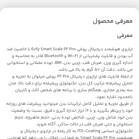
معرفی محصول
معرفی
ترازوی هوشمند دیجیتال یوفی Eufy Smart Scale P2 Pro با خاصیت ضد
آب بودن و قابلیت پشتیبانی از Wi-Fi و Bluetooth قادر به محاسبه و
اندازه گیری وزن، ضربان قلب، چربی بدن، BMI، توده عضلانی و استخوانی
می باشد. دقت آن 50 گرم به بالا می باشد.
از جمله قابلیت های ترازوی دیجیتال P2 Pro یوفی میتوان به تجزیه و
تحلیل پیشرفته ترکیب کل بدن، تکنولوژی پیشرفته برای دقت بالا، مدل
سه بعدی مجازی، همگام سازی با برنامه های شخص ثالث و کاربران
نامحدود اشاره نمود.
از طریق تجزیه و تحلیل کامل ترکیبات بدن میتوانید پیشرفت های روزانه
خود را زیرنظر بگیرید و با 16 ابزار اندازه گیری دقیق، نسبت به وضعیت
بدن خود شامل وزن، چربی، شاخص توده بدنی، حجم ماهیچه، حجم
استخوان و حتی ضربان قلب در حالت ساکن، آگاه شوید.
تکنولوژی حساس ITO-Coating به کار رفته در ترازوی دیجیتال و
هوشمند Smart Scale P2 Pro به شما این امکان را می دهد که هرجایی