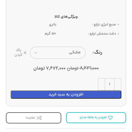
منبع انرژی ترازو :
باتری
دقت سنجش ترازو :
50 گرم
پاک
رنگ
کردن
8,631,000
تومان
7,672,000
تومان
افزودن به سبد خرید
افزودن به علاقه مندی
مقایسه