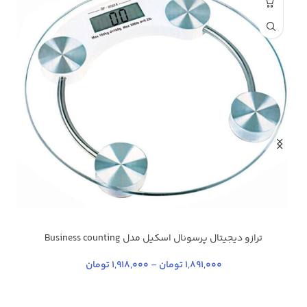
ترازو دیجیتال پرسونال اسکیل مدل Business counting
بی رنگ
استیل
بی رنگ شفاف
سفید
چ
1,891,000
تومان
–
1,918,000
تومان
ت
ب