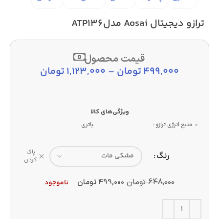
ترازو دیجیتال Aosai مدلATP136
قیمت محصول
499,000
تومان
–
1,123,000
تومان
منبع انرژی ترازو :
باتری
پاک
رنگ
کردن
648,000
تومان
499,000
تومان
ناموجود