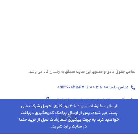
تمامی حقوق مادی و معنوی این سایت متعلق به رخسان کالا می باشد.
تماس با ما 8:00 تا 16:00 09136604547
پیگیری سفارش از طریق واتساپ کلیک کنید
👇
ارسال سفارشات بین 2 تا 3 روز کاری تحویل شرکت ملی
پست می شود. پس از ارسال پیامک کدرهگیری دریافت
انتخاب
خواهید کرد. به جهت پیگیری سفارشات قبل از خرید حتما
ترازو مکانیکی هدیه
0
895,000
تومان
گزینه
مدل کندو
در سایت وارد شوید.
روشگاه
علاقه مندی
سبد خرید
حساب کاربری من
ها
تخفیف‌ها و پروموشن‌های ویژه در اینستاگرام 👇