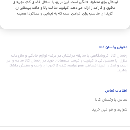
ایده‌آل برای مصارف خانگی است. این ترازو، با اشغال فضای کم، تجربه‌ای
دقیق و کارآمد را ارائه می‌دهد. کیفیت ساخت بالا و دقت بی‌نظیر آن،
ا
گزینه‌ای مناسب برای افرادی است که به زیبایی و عملکرد اهمیت
می‌دهند. همچنین، نمایشگر LCD مخفی و دماسنج داخلی، به جذابیت و
کاربری این محصول افزوده‌اند.
ا
ع
معرفی رخسان کالا
ر
رخسان کالا، فروشگاهی با سابقه درخشان در عرضه لوازم خانگی و ملزومات
منزل، با محصولاتی با کیفیت و قیمت منصفانه. خرید در رخسان کالا ساده و امن
است و امکان خرید اقساطی هم فراهم شده تا تجربه‌ای راحت و مطمئن داشته
باشید.
اطلاعات تماس
تماس با رخسان کالا
شرایط و قوانین خرید