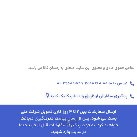
تمامی حقوق مادی و معنوی این سایت متعلق به رخسان کالا می باشد.
تماس با ما 8:00 تا 16:00 09136604547
پیگیری سفارش از طریق واتساپ کلیک کنید
👇
ارسال سفارشات بین 2 تا 3 روز کاری تحویل شرکت ملی
پست می شود. پس از ارسال پیامک کدرهگیری دریافت
انتخاب
ترازو هوشمند
خواهید کرد. به جهت پیگیری سفارشات قبل از خرید حتما
0
5,470,000
تومان
تفال مدل
گزینه
تخفیف‌ها و پروموشن‌های ویژه در اینستاگرام 👇
در سایت وارد شوید.
PP1500VO
روشگاه
علاقه مندی
سبد خرید
حساب کاربری من
ها