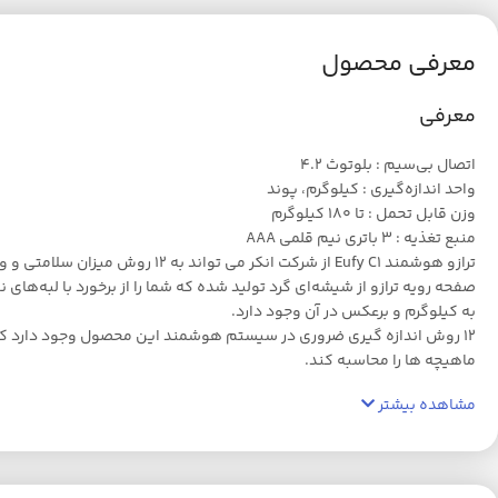
معرفی محصول
معرفی
اتصال بی‌سیم : بلوتوث 4.2
واحد اندازه‌گیری : کیلوگرم، پوند
وزن قابل تحمل : تا 180 کیلوگرم
منبع تغذیه : 3 باتری نیم قلمی AAA
ترازو هوشمند Eufy C1 از شرکت انکر می تواند به ۱۲ روش میزان سلامتی و وزن شما را تشخیص دهد. با نصب برنامه Eufylife و سایر برنامه های دیگر Apple Health، Google Fit و Fitbit میزان سلامت خود را بررسی نمایید.
صفحه رویه ترازو از شیشه‌ای گرد تولید شده که شما را از برخورد با لبه‌ه
به کیلوگرم و برعکس در آن وجود دارد.
ماهیچه ها را محاسبه کند.
مشاهده بیشتر