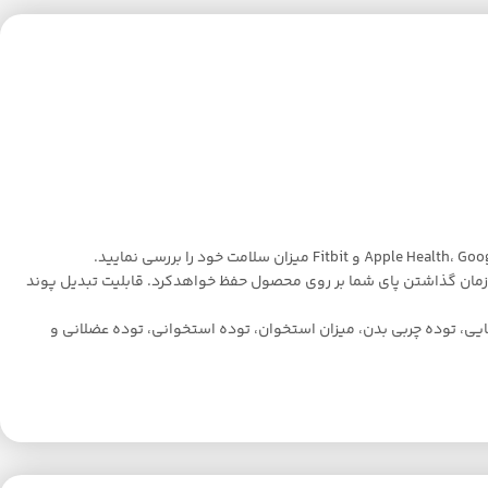
ر زمان گذاشتن پای شما بر روی محصول حفظ خواهد‌کرد. قابلیت تبدیل پوند
 سیستم هوشمند این محصول وجود دارد که شامل اندازه گیری وزن، میزان چربی بدن، BMI، میزان آب بدن، BMR، چربی احشایی، توده چربی بدن، میزان استخوان، توده استخوانی، توده عضلانی و