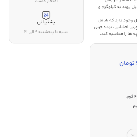
ت شما را در زمان
افتخار ماست
ل پوند به کیلوگرم و
 وجود دارد که شامل
پشتیبانی
 گیری وزن، میزان چربی بدن، BMI، میزان آب بدن، BMR، چربی احشایی، توده چربی
شنبه تا پنجشنبه ۹ الی ۲۱
 ها را محاسبه کند.
تومان