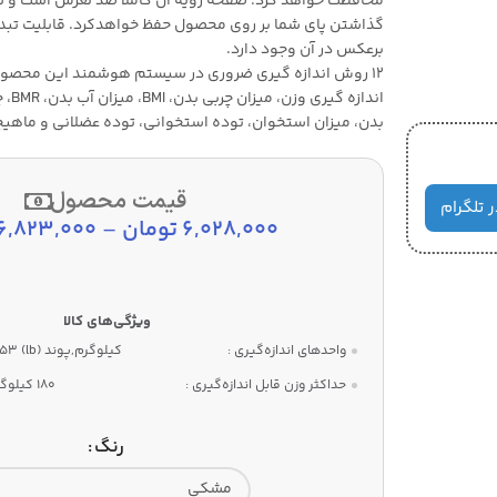
محافظت خواهد کرد. صفحه رویه آن کاملا ضد لغزش است و ثبا
گذاشتن پای شما بر روی محصول حفظ خواهد‌کرد. قابلیت تبدی
برعکس در آن وجود دارد.
۱۲ روش اندازه گیری ضروری در سیستم هوشمند این محصول
اندازه
بدن، میزان استخوان، توده استخوانی، توده عضلانی و ماهیچه
قیمت محصول
ر تلگرام
6,028,000
تومان
–
6,823,000
واحدهای اندازه‌گیری :
کیلوگرم,پوند (lb) 453 گرم,
حداکثر وزن قابل اندازه‌گیری :
180 کیلوگرم
رنگ