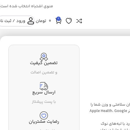
منوی اشتباه انتخاب شده است
0
0
تومان
ورود / ثبت نا
تضمین کیفیت
و تضمین اصالت
ارسال سریع
با پست پیشتاز
شرکت انکر می تواند به ۱۲ روش میزان سلامتی و وزن شما را
تشخیص دهد. با نصب برنامه Eufylife و سایر برنامه های دیگر Apple Health، Google
رضایت مشتریان
د با لبه‌های نوک