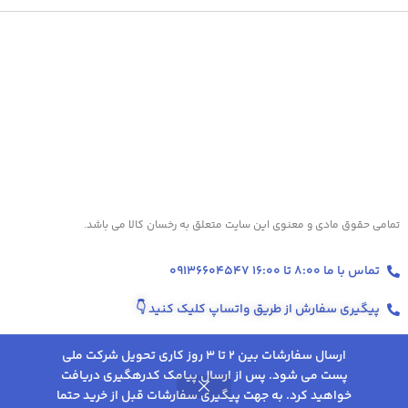
تمامی حقوق مادی و معنوی این سایت متعلق به رخسان کالا می باشد.
تماس با ما 8:00 تا 16:00 09136604547
پیگیری سفارش از طریق واتساپ کلیک کنید
👇
دانه
درصد
قهوه
عربیکا :
ارسال سفارشات بین 2 تا 3 روز کاری تحویل شرکت ملی
100
100%
پست می شود. پس از ارسال پیامک کدرهگیری دریافت
درصد
2,294,000
تومان
خواهید کرد. به جهت پیگیری سفارشات قبل از خرید حتما
عربیکا
0
اف
درصد