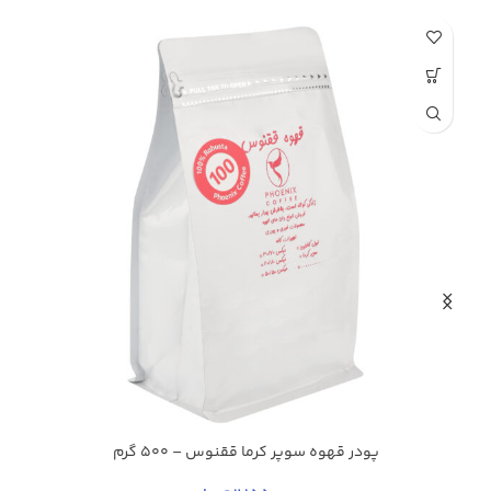
ح
پودر قهوه سوپر کرما ققنوس – 500 گرم