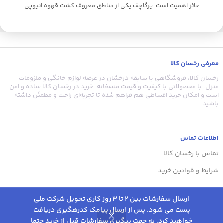
حائز اهمیت است. یرگاچف یکی از مناطق معروف کشت قهوه اتیوپی
واقع در آفریقاست. و قهوه آن تک خاستگاه بشمار می آید. و در ارتفاع بالا
ب
نیز کشت می شود. با اینکه یرگاچف بخشی از سیدامو محسوب می شود
ق
ولی کیفیت بالاتر آن، سبب شده جز بهترین قهوه های اتیوپی و همچنین
جهان قرار گیرد. از مشخصات طعمی قهوه اتیوپی یرگاچف می توان به: •
ع
اسیدیته بالا • بادی متوسط • عطر و طعم کاملا پیچیده (میوه و مرکبات و
معرفی رخسان کالا
چای) • آروما بالا (گُلی) • کافئین پایین • کیفیت فوق العاده بالا اشاره
ق
نمود. تمامی محصولات شاران مجهز به بسته بندی سه لایه ایی
س
رخسان کالا، فروشگاهی با سابقه درخشان در عرضه لوازم خانگی و ملزومات
آلومینیومی سوپاپ دار (سوپاپ تخلیه یکطرفه گاز قهوه) می باشد.
منزل، با محصولاتی با کیفیت و قیمت منصفانه. خرید در رخسان کالا ساده و امن
است و امکان خرید اقساطی هم فراهم شده تا تجربه‌ای راحت و مطمئن داشته
باشید.
اطلاعات تماس
تماس با رخسان کالا
شرایط و قوانین خرید
دان
درصد عربیکا :
20%
قهوه
ارسال سفارشات بین 2 تا 3 روز کاری تحویل شرکت ملی
اسپرسو
درصد روبوستا :
پست می شود. پس از ارسال پیامک کدرهگیری دریافت
ایسنس
80%
خواهید کرد. به جهت پیگیری سفارشات قبل از خرید حتما
0