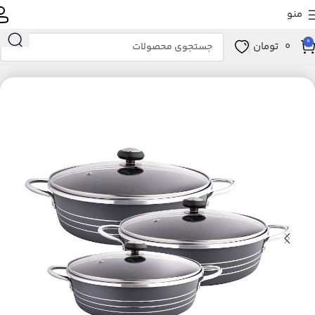
منو
0
0
تومان
انه و آشپزخانه
آشپزخانه
لوازم پخت و پز
ظروف پخت و پز
سرویس پخت و پز