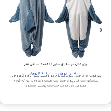
پتو مدل کوسه ای سایز 200×75 سانتی متر
آبی روشن
آبی آسمانی
آبی یخی
بژ
س
+16
1,704,000
تومان
–
3,408,000
تومان
پتو کوسه ای از جنس نیوسافت تدی دورو است. بسیار نرم و گرم و قابل
ق
شستشو است. این پتو از جنس پنبه هست و علاوه بر این که گرمای
س
مطبوعی دارد موجب حساسیت پوستی نمیشود.
ب