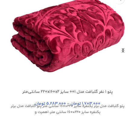
پتو 1 نفر گلبافت مدل 001 سایز 220x160x2 سانتی‌متر
پ
آبی کاربنی
ارغوانی روشن
سدری
شکلاتی
شیری
آ
+49
1,703,000
تومان
–
5,283,000
تومان
پتو گلبافت مدل برتر یکنفره سایز 220×160 سانتی متر پتو گلبافت مدل برتر
یکنفره سایز 220×160 سانتی متر، اهمیت و