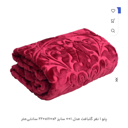
حراج
ح
پتو 1 نفر گلبافت مدل 001 سایز 220x160x2 سانتی‌متر
آبی کاربنی
ارغوانی روشن
سدری
شکلاتی
شیری
+49