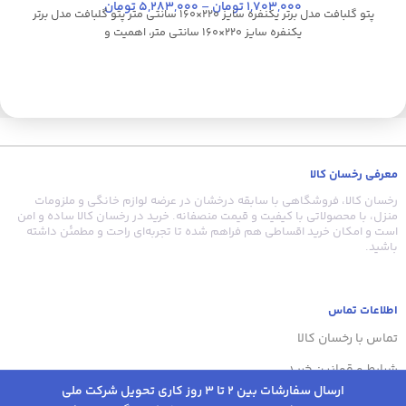
1,703,000
تومان
–
5,283,000
تومان
پتو گلبافت مدل برتر یکنفره سایز 220×160 سانتی متر پتو گلبافت مدل برتر
یکنفره سایز 220×160 سانتی متر، اهمیت و
چ
معرفی رخسان کالا
ض
رخسان کالا، فروشگاهی با سابقه درخشان در عرضه لوازم خانگی و ملزومات
منزل، با محصولاتی با کیفیت و قیمت منصفانه. خرید در رخسان کالا ساده و امن
است و امکان خرید اقساطی هم فراهم شده تا تجربه‌ای راحت و مطمئن داشته
باشید.
اطلاعات تماس
تماس با رخسان کالا
شرایط و قوانین خرید
ارسال سفارشات بین 2 تا 3 روز کاری تحویل شرکت ملی