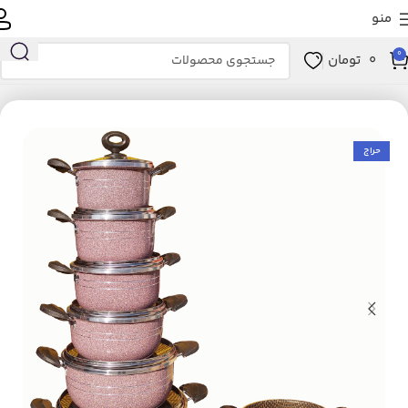
منو
0
0
تومان
انه و آشپزخانه
آشپزخانه
لوازم پخت و پز
ظروف پخت و پز
سرویس پخت و پز
حراج