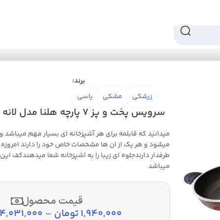
 و پز
سرویس پخت و پز 7 پارچه هلنا مدل لانه زنبوری
برند:
زرشکی
مشکی
یاسی
سرویس پخت و پز 7 پارچه هلنا مدل لانه زنبوری
میدانید که قابلمه برای هر آشپزخانه ای بسیار مهم میباشد و 
میشود و هر یک از ان ها مشخصات خاص خود را دارند امروزه ق
طرفدار دارندجلوه ای زیبا را به اشپزخانه شما میدهندکف این ق
میباشد
قیمت محصول
1,940,000
تومان
–
4,031,000