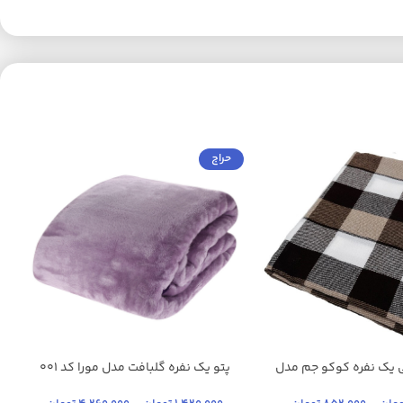
حراج
 یک نفره کوکو جم مدل
پتو یک نفره گلبافت مدل مورا کد 001
اکستری
صورتی
بژ
بنفش
بنفش روشن
تر
سایز 160×220 سانتی‌متر
سی
خاکستری
+12
+4