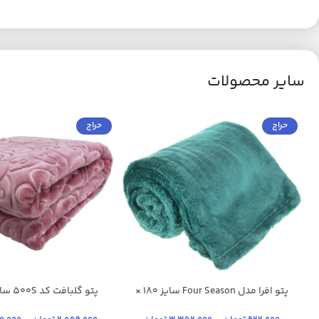
سایر محصولات
حراج
حراج
پتو افرا مدل Four Season سایز 180 ×
آبی کاربنی
شیری
سدری
آبی تیره
140 سانتی متر
سانتی متر
ارغوانی
+39
+24