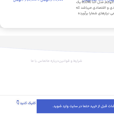
مان
–
852,000
تومان
1,420,000
تومان
–
4,260,000
تومان
پتو سفری کوکوجم مدل النا ELENE یک
ب
ی و اقتصادی میباشد که
ی نیازهای شمارا برآورده
هم به عنوان پتو ، هم به
ز ، هم به عنوان شال مبل
ا
ورد استفاده قرار میگیرد.
و
رنگبندی متنوع و جذاب ،
ب
و قیمت مناسب ، بهترین
کادو دادن به دوستان و
زان شما میباشد
شرایط و قوانین
درباره ما
تماس با ما
آ
پیگیری سفارش از طریق واتساپ کلیک کنید
👇