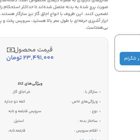
سایزهای کاربردی به همراه درهای مخصوص است. دسته‌های
صورت پرچ شده به بدنه متصل شده‌اند تا حداکثر استحکام را
تضمین کنند. این ظروف با انواع اجاق گاز نیز سازگار هستند. د
ابزار آشپزی حرفه‌ای با طول عمر بالا هستید، سرویس پخت و پ
بی‌همتاست.
قیمت محصول
23,491,000
تومان
ر تلگرام
سازگار با :
فر,اجاق گاز,
ویژگی‌های خاص :
کفه دو جداره
نوع :
سرویس قابلمه و تابه
ساختار بدنه :
استیل
اقلام سرویس :
قابلمه,تابه,