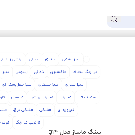
Q
سبز یشمی
سدری
عسلی
ارتشی زیتونی
بی رنگ شفاف
خاکستری
ذغالی
زیتونی
سبز
سبز سدری
سبز فسفری
سبز مغز پسته ای
سفید یخی
صورتی
صورتی روشن
طوسی
طوس
فیروزه ای
مشکی
مشکی براق
مشک
نارنجی کم‌رنگ
نوک م
سنگ ماساژ مدل Q14