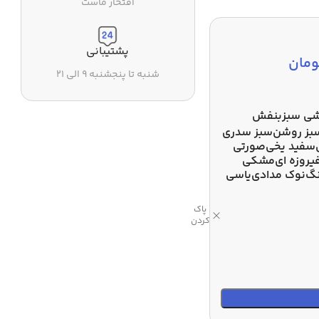
افتخار ماست
پشتیبانی
ومان
شنبه تا پنجشنبه ۹ الی ۲۱
شی سبز
بنفش
بز روشن
سبز سدری
سفید یخی
صورتی
یروزه ای
مشکی
نگ
نوک مدادی
یاسی
پاک
کردن