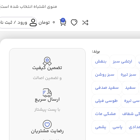
منوی اشتباه انتخاب شده است
0
0
تومان
ورود / ثبت نا
برند:
ارتشی سبز
بنفش
تضمین کیفیت
سبز تیره
سبز روشن
و تضمین اصالت
سفید
سفید صدفی
ارسال سریع
ی تیره
طوسی فیلی
با پست پیشتاز
ی شفاف
مشکی مات
دادی
یاسی
یشمی
رضایت مشتریان