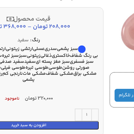
قیمت محصول
208,000
تومان
–
368,000
ت
رنگ
سفید
سبز یشمی
سدری
عسلی
ارتشی زیتونی
ارت
بی رنگ شفاف
خاکستری
ذغالی
زیتونی
سبز
سبز تیره
س
سبز فسفری
سبز مغز پسته ای
سفید
سفید صدفی
صورتی روشن
طوسی
طوسی تیره
طوسی فیلی
ف
مشکی براق
مشکی شفاف
مشکی مات
نارنجی کم‌ر
یشمی
ر تلگرام
320,000
تومان
ناموجود
افزودن به سبد خرید