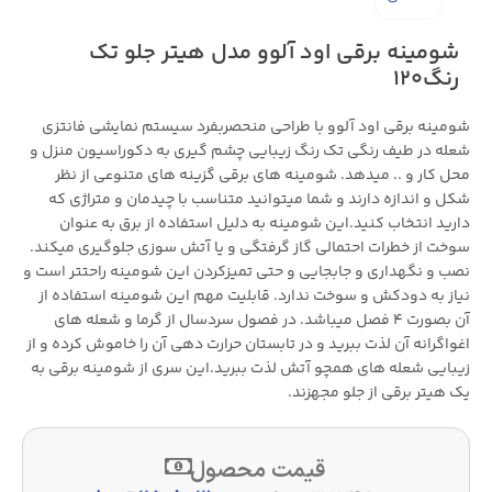
شومینه برقی اود آلوو مدل هیتر جلو تک
رنگ120
شومینه برقی اود آلوو با طراحی منحصربفرد سیستم نمایشی فانتزی
شعله در طیف رنگی تک رنگ زیبایی چشم گیری به دکوراسیون منزل و
محل کار و .. میدهد. شومینه های برقی گزینه های متنوعی از نظر
شکل و اندازه دارند و شما میتوانید متناسب با چیدمان و متراژی که
دارید انتخاب کنید.این شومینه به دلیل استفاده از برق به عنوان
سوخت از خطرات احتمالی گاز گرفتگی و یا آتش سوزی جلوگیری میکند.
نصب و نگهداری و جابجایی و حتی تمیزکردن این شومینه راحتتر است و
نیاز به دودکش و سوخت ندارد. قابلیت مهم این شومینه استفاده از
آن بصورت 4 فصل میباشد. در فصول سردسال از گرما و شعله های
اغواگرانه آن لذت ببرید و در تابستان حرارت دهی آن را خاموش کرده و از
زیبایی شعله های همچو آتش لذت ببرید.این سری از شومینه برقی به
یک هیتر برقی از جلو مجهزند.
قیمت محصول