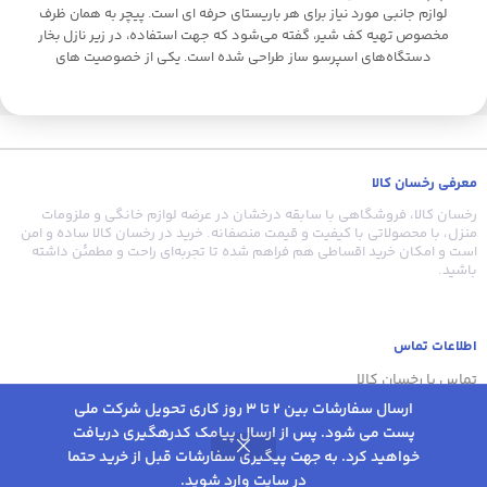
لوازم جانبی مورد نیاز برای هر باریستای حرفه ای است. پیچر به همان ظرف
مخصوص تهیه کف شیر، گفته می‌شود که جهت استفاده، در زیر نازل بخار
دستگاه‌های اسپرسو ساز طراحی شده است. یکی از خصوصیت های
منحصر به فرد این پیچر وجود دماسنج بر روی بدنه‌ی پیچر است به صورتی
که با تغییر دمای مایع درون ظرف ،دمای موجود را با تغییر رنگ درجه
موجود ، مشخص میکند این پیچر از جنس استیل ضد زنگ است و
گنجایش آن 550 میلی لیتر است. از این ظرف با طراحی دسته‌ی محکم،
پیچری خوش دست برای لاته آرت به شمار می‌رود.
معرفی رخسان کالا
رخسان کالا، فروشگاهی با سابقه درخشان در عرضه لوازم خانگی و ملزومات
منزل، با محصولاتی با کیفیت و قیمت منصفانه. خرید در رخسان کالا ساده و امن
است و امکان خرید اقساطی هم فراهم شده تا تجربه‌ای راحت و مطمئن داشته
باشید.
اطلاعات تماس
تماس با رخسان کالا
ارسال سفارشات بین 2 تا 3 روز کاری تحویل شرکت ملی
شرایط و قوانین خرید
پست می شود. پس از ارسال پیامک کدرهگیری دریافت
شومینه برقی
انتخاب
27,745,000
تومان
خواهید کرد. به جهت پیگیری سفارشات قبل از خرید حتما
اود آلوو مدل
0
گزینه
هیتر جلو تک
25,803,000
در سایت وارد شوید.
تومان