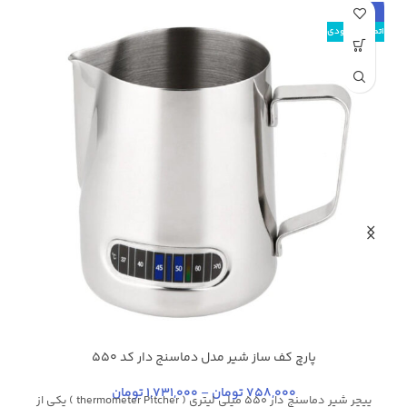
حراج
اتمام موجودی
پارچ کف ساز شیر مدل دماسنج دار کد 550
مشکی
نقره ای
758,000
تومان
–
1,731,000
تومان
پیچر شیر دماسنج دار 550 میلی لیتری ( thermometer Pitcher ) یکی از