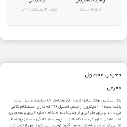
رضایت مشتریان
پشتیبانی
افتخار ماست
شنبه تا پنجشنبه ۹ الی ۲۱
معرفی محصول
معرفی
پاک اسکرین لواک سایز 51 و دارای ضخامت 1.7 میلیمتر و مش های
بافته شده 100 میکرون از جنس استیل 316 که دارای استحکام کافی
می باشد و برای جلوگیری از چلنینگ به هنگام عصاره گیری و همچنین
تمیز ماندن شاور در دستگاه های اسپرسوساز خانگی با سایز پرتافیلتر
51 می تواند مورد استفاده قرار گیرد.توصیه می شود پس از تمپ کردن