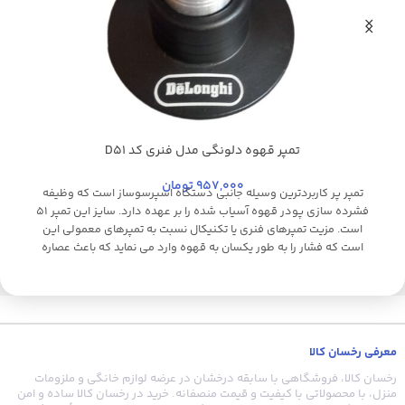
تمپر قهوه دلونگی مدل فنری کد D51
مشکی
ا
957,000
تومان
تمپر پر کاربردترین وسیله جانبی دستگاه اسپرسوساز است که وظیفه
فشرده سازی پودر قهوه آسیاب شده را بر عهده دارد. سایز این تمپر 51
است. مزیت تمپرهای فنری یا تکنیکال نسبت به تمپرهای معمولی این
است که فشار را به طور یکسان به قهوه وارد می نماید که باعث عصاره
آ
گیری یکنواخت می شود. برند دلونگی یکی از با کیفیت ترین تمپر فنری
بازار میباشد.
ق
گ
معرفی رخسان کالا
رخسان کالا، فروشگاهی با سابقه درخشان در عرضه لوازم خانگی و ملزومات
منزل، با محصولاتی با کیفیت و قیمت منصفانه. خرید در رخسان کالا ساده و امن