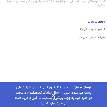
است و امکان خرید اقساطی هم فراهم شده تا تجربه‌ای راحت و مطمئن داشته
باشید.
اطلاعات تماس
تماس با رخسان کالا
شرایط و قوانین خرید
ارسال سفارشات بین 2 تا 3 روز کاری تحویل شرکت ملی
پست می شود. پس از ارسال پیامک کدرهگیری دریافت
انتخاب
خواهید کرد. به جهت پیگیری سفارشات قبل از خرید حتما
لولر قهوه مدل قابل
0
993,000
تومان
گزینه
تنظیم کد 51
در سایت وارد شوید.
روشگاه
علاقه مندی
سبد خرید
حساب کاربری من
ها