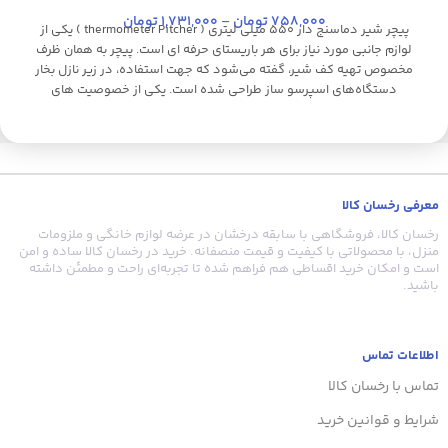
758,000
تومان
–
1,731,000
تومان
پیچر شیر دماسنج دار 550 میلی لیتری ( thermometer Pitcher ) یکی از
لوازم جانبی مورد نیاز برای هر باریستای حرفه ای است. پیچر به همان ظرف
مخصوص تهیه کف شیر، گفته می‌شود که جهت استفاده، در زیر نازل بخار
دستگاه‌های اسپرسو ساز طراحی شده است. یکی از خصوصیت های
منحصر به فرد این پیچر وجود دماسنج بر روی بدنه‌ی پیچر است به صورتی
که با تغییر دمای مایع درون ظرف ،دمای موجود را با تغییر رنگ درجه
موجود ، مشخص میکند این پیچر از جنس استیل ضد زنگ است و
گنجایش آن 550 میلی لیتر است. از این ظرف با طراحی دسته‌ی محکم،
پیچری خوش دست برای لاته آرت به شمار می‌رود.
معرفی رخسان کالا
رخسان کالا، فروشگاهی با سابقه درخشان در عرضه لوازم خانگی و ملزومات
منزل، با محصولاتی با کیفیت و قیمت منصفانه. خرید در رخسان کالا ساده و امن
است و امکان خرید اقساطی هم فراهم شده تا تجربه‌ای راحت و مطمئن داشته
باشید.
اطلاعات تماس
تماس با رخسان کالا
شرایط و قوانین خرید