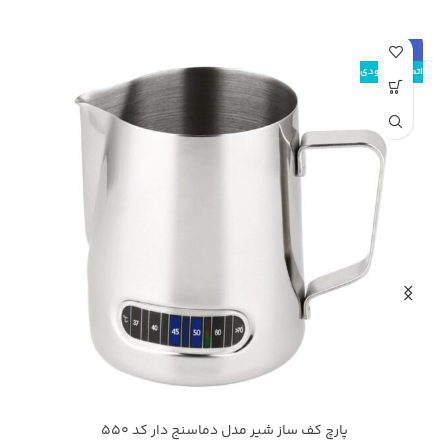
حراج
اتمام موجودی
پارچ کف ساز شیر مدل دماسنج دار کد 550
مشکی
نقره ای
م