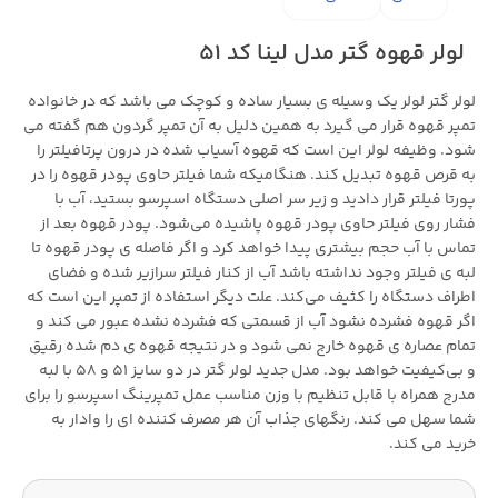
لولر قهوه گتر مدل لینا کد 51
لولر گتر لولر یک وسیله ی بسیار ساده و کوچک می باشد که در خانواده
تمپر قهوه قرار می گیرد به همین دلیل به آن تمپر گردون هم گفته می
شود. وظیفه لولر این است که قهوه آسیاب شده در درون پرتافیلتر را
به قرص قهوه تبدیل کند. هنگامیکه شما فیلتر حاوی پودر قهوه را در
پورتا‌ فیلتر قرار دادید و زیر سر اصلی دستگاه اسپرسو بستید، آب با
فشار روی فیلتر حاوی پودر قهوه پاشیده می‌شود. پودر قهوه بعد از
تماس با آب حجم بیشتری پیدا خواهد کرد و اگر فاصله ی پودر قهوه تا
لبه ی فیلتر وجود نداشته باشد آب از کنار فیلتر سرازیر شده و فضای
اطراف دستگاه را کثیف می‌کند. علت دیگر استفاده از تمپر این است که
اگر قهوه فشرده نشود آب از قسمتی که فشرده نشده عبور می کند و
تمام عصاره ی قهوه خارج نمی شود و در نتیجه قهوه ی دم شده رقیق
و بی‌کیفیت خواهد بود. مدل جدید لولر گتر در دو سایز 51 و 58 با لبه
مدرج همراه با قابل تنظیم با وزن مناسب عمل تمپرینگ اسپرسو را برای
شما سهل می کند. رنگهای جذاب آن هر مصرف کننده ای را وادار به
خرید می کند.