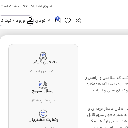
منوی اشتباه انتخاب شده است
0
0
تومان
ورود / ثبت نا
تضمین کیفیت
و تضمین اصالت
کند که سلامتی و آرامش را
به زندگی شما هدیه می‌دهند. ماساژور حرفه‌ای مدل RM-8484، یک دستگاه همه‌کاره
ه‌های سنی و افراد با
ارسال سریع
با پست پیشتاز
ات و 8 سطح تنظیم شدت، امکان ماساژ حرفه‌ای و
به همراه چهار سری قابل
رضایت مشتریان
هد. طراحی ارگونومیک و
کن می‌سازد. همچنین،