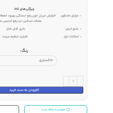
مزایای ماساژور :
افزایش جریان خون,رفع خستگی,بهبود انعط
عضلات,تسکین درد,رفع استرس,عضل
منبع انرژی :
باتری قابل شارژ
امکانات ابزار :
قابلیت تنظیم سرعت
رنگ
افزودن به سبد خرید
افزودن به علاقه مندی